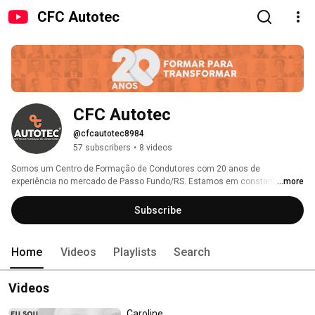
CFC Autotec
CFC Autotec
@cfcautotec8984
57 subscribers
•
8 videos
Somos um Centro de Formação de Condutores com 20 anos de 
experiência no mercado de Passo Fundo/RS. Estamos em constante 
...more
aprendizado, buscando sempre mais conhecimento. Nosso envolvimento 
com a comunidade é permanente, através de inúmeras ações que 
Subscribe
desenvolvemos. Acreditamos na educação continuada no trânsito e que a 
transformação começa dentro de cada um e emana através das atitudes 
diárias. FORMAR PARA TRANSFORMAR é a nossa síntese, pois 
Home
Videos
Playlists
Search
procuramos ir além da nossa atividade -fim de Primeira Habilitação, 
Mudança de Categoria, Renovação Habilitação e Cursos Especiais, 
buscamos formar cidadãos condutores do respeito e da conscientização. 
Videos
Caroline