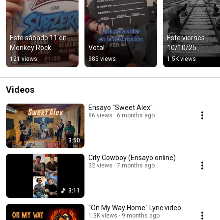
Este sábado 11 en 
Este viernes 
Monkey Rock
Vota!
10/10/25
121 views
985 views
1.5K views
Videos
Ensayo "Sweet Alex"
86 views
6 months ago
3:50
City Cowboy (Ensayo online)
32 views
7 months ago
3:11
"On My Way Home" Lyric video
1.3K views
9 months ago