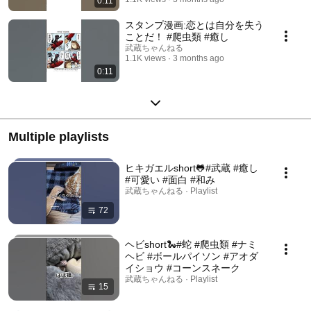
0:11
大戦争 #memes
スタンプ漫画:恋とは自分を失う
ことだ！ #爬虫類 #癒し
武蔵ちゃんねる
1.1K views
3 months ago
0:11
Multiple playlists
ヒキガエルshort🐸#武蔵 #癒し
#可愛い #面白 #和み
武蔵ちゃんねる · Playlist
72
ヘビshort🐍#蛇 #爬虫類 #ナミ
ヘビ #ボールパイソン #アオダ
イショウ #コーンスネーク
武蔵ちゃんねる · Playlist
15