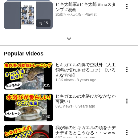
ヒキ太郎軍#ヒキ太郎 #lineスタ
ンプ #漫画
武蔵ちゃんねる · Playlist
15
Popular videos
ヒキガエルの餌で虫以外（人工
飼料の慣れさせるコツ）【いろ
んな方法】
1.3K views
8 years ago
3:35
ヒキガエルの水浴びがなかなか
可愛い♪
691 views
8 years ago
1:40
我が家のヒキガエルの頭をナデ
ナデするとこうなる・・ｗｗｗ
667 views
8 years ago