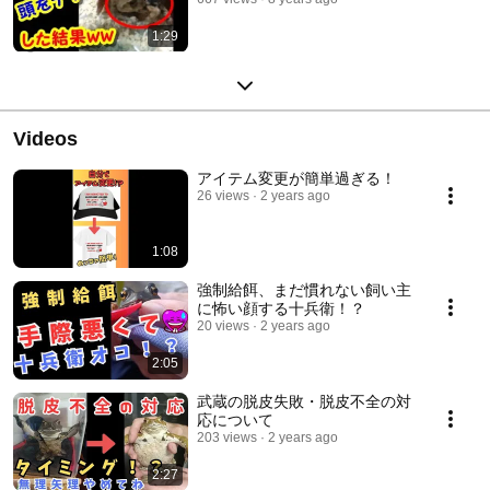
1:29
Videos
アイテム変更が簡単過ぎる！
26 views
2 years ago
1:08
強制給餌、まだ慣れない飼い主
に怖い顔する十兵衛！？
20 views
2 years ago
2:05
武蔵の脱皮失敗・脱皮不全の対
応について
203 views
2 years ago
2:27