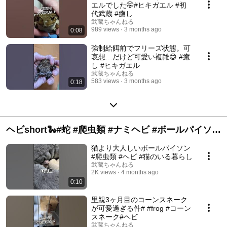
エルでした🤭#ヒキガエル #初
代武蔵 #癒し
武蔵ちゃんねる
989 views
3 months ago
0:08
強制給餌前でフリーズ状態。可
哀想…だけど可愛い複雑😅 #癒
し #ヒキガエル
武蔵ちゃんねる
583 views
3 months ago
0:18
ヘビshort🐍#蛇 #爬虫類 #ナミヘビ #ボールパイソン
#アオダイショウ #コーンスネーク
猫より大人しいボールパイソン
#爬虫類 #ヘビ #猫のいる暮らし
武蔵ちゃんねる
2K views
4 months ago
0:10
里親3ヶ月目のコーンスネーク
が可愛過ぎる件# #frog #コーン
スネーク#ヘビ
武蔵ちゃんねる