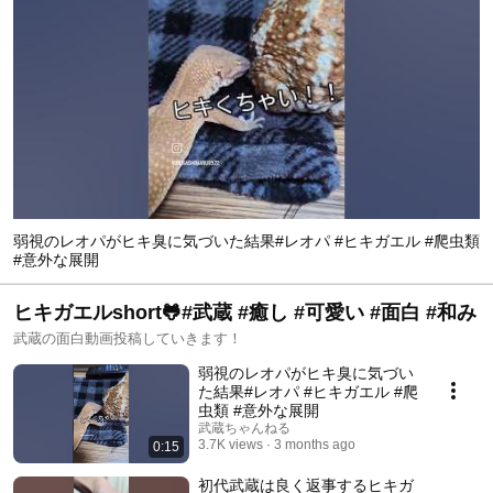
弱視のレオパがヒキ臭に気づいた結果#レオパ #ヒキガエル #爬虫類
#意外な展開
ヒキガエルshort🐸#武蔵 #癒し #可愛い #面白 #和み
武蔵の面白動画投稿していきます！
弱視のレオパがヒキ臭に気づい
た結果#レオパ #ヒキガエル #爬
虫類 #意外な展開
武蔵ちゃんねる
3.7K views
3 months ago
0:15
初代武蔵は良く返事するヒキガ