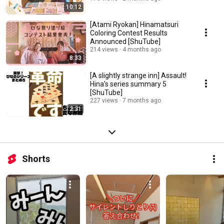
10:12
[Atami Ryokan] Hinamatsuri
Coloring Contest Results
Announced [ShuTube]
214 views
4 months ago
8:33
[A slightly strange inn] Assault!
Hina's series summary 5
[ShuTube]
227 views
7 months ago
2:31
Shorts