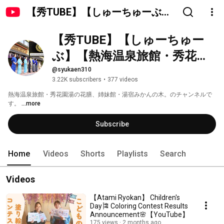
【秀TUBE】【しゅーちゅーぶ】
【熱海温泉旅館・秀花園湯の花
【秀TUBE】【しゅーちゅー
膳・湯宿みかんの木】
ぶ】【熱海温泉旅館・秀花園
湯の花膳・湯宿みかんの木】
@syukaen310
3.22K subscribers
•
377 videos
熱海温泉旅館・秀花園湯の花膳、姉妹館・湯宿みかんの木。のチャンネルで
す。 
...more
Subscribe
Home
Videos
Shorts
Playlists
Search
Videos
【Atami Ryokan】 Children's
Day🎏 Coloring Contest Results
Announcement🌸【YouTube】
175 views
2 months ago