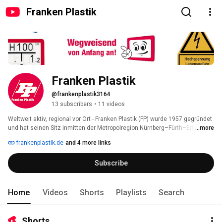
Franken Plastik
Franken Plastik
@frankenplastik3164
13 subscribers
•
11 videos
Weltweit aktiv, regional vor Ort - Franken Plastik (FP) wurde 1957 gegründet 
und hat seinen Sitz inmitten der Metropolregion Nürnberg–Fürth–Erlangen. 
...more
Neben seinen Hinweisschildern für Energieversorger und kommunale 
frankenplastik.de
and 4 more links
Einrichtungen hat FP ein breites Produktspektrum für 
Kennzeichnungssysteme für den Anlagen- und Kraftwerksbau im 
Subscribe
Programm. Ein eigener Bereich ist die Verkehrstechnik. Hier bietet FP 
komplette Lösungen für die unteschiedlichsten Anforderungen der 
Straßenmeistereien. Gemeinsam mit dem Tochterunternehmen S+C SIGN-
CONCEPTS bietet FP  ein umfassendes Leistungs- und Lösungsangebot für 
Home
Videos
Shorts
Playlists
Search
viele Branchen und Unternehmen. Das Spektrum reicht von der 
klassischen Beschilderung erdverlegter Leitungen über die 
Kennzeichnung von Offshore-Anlagen mit einer seewasserfesten 
Shorts