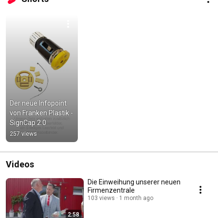
Beschilderung bis hin zur Erstellung von Feuerwehrplänen gemäß DIN 
14095. 
Der neue Infopoint 
von Franken Plastik - 
SignCap 2.0
257 views
Videos
Die Einweihung unserer neuen
Firmenzentrale
103 views
1 month ago
2:58