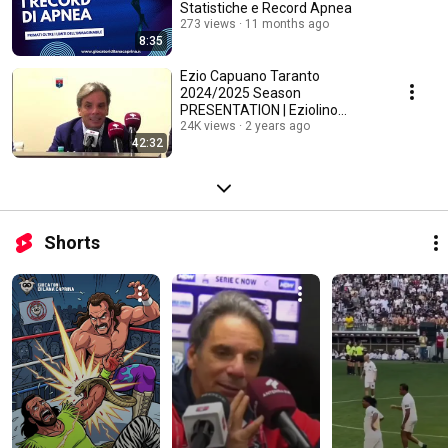
Statistiche e Record Apnea
273 views
11 months ago
8:35
Ezio Capuano Taranto
2024/2025 Season
PRESENTATION | Eziolino
#Capuano Press Conference
24K views
2 years ago
42:32
Shorts