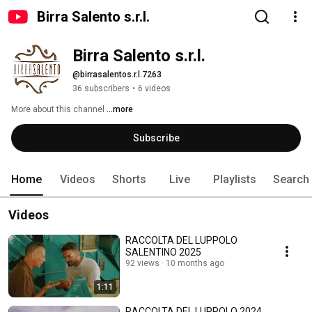
Birra Salento s.r.l.
Birra Salento s.r.l.
@birrasalentos.r.l.7263
36 subscribers
•
6 videos
More about this channel
...more
Subscribe
Home
Videos
Shorts
Live
Playlists
Search
Videos
RACCOLTA DEL LUPPOLO
SALENTINO 2025
92 views
10 months ago
1:11
RACCOLTA DEL LUPPOLO 2024