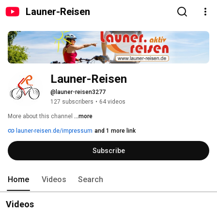
Launer-Reisen
Launer-Reisen
@launer-reisen3277
127 subscribers
•
64 videos
More about this channel
...more
launer-reisen.de/impressum
and 1 more link
Subscribe
Home
Videos
Search
Videos