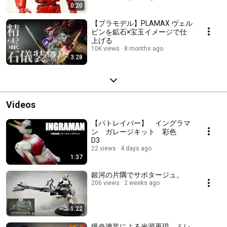
0:20
【プラモデル】PLAMAX ヴェル
ビンを鉱石×宝玉イメージで仕
上げる
10K views
8 months ago
3:28
Videos
【パトレイバー】 イングラマ
ン ガレージキット 彩色
D3
22 views
4 days ago
1:37
銀河の片隅でサボタージュ。
206 views
2 weeks ago
1:22
爆炎塗装による光源再現 ミレ