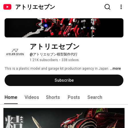
アトリエセブン
アトリエセブン
@アトリエセブン模型製作代行
1.21K subscribers
•
338 videos
This is a plastic model and garage kit production agency in Japan. 
...more
Subscribe
Home
Videos
Shorts
Posts
Search