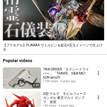
【プラモデル】PLAMAX ヴェルビンを鉱石×宝玉イメージで仕上げ
る
Popular videos
TAXI DRIVER「タクシードライ
バー」「TRAVIS」S&W M61
GUN airsoft
119K views
3 years ago
0:39
Q型 ゲルグ モビルフォース
ガンガル 東京マルイ ガンプ
ラ 改造
16K views
3 years ago