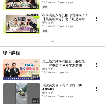
120 views
2 years ago
Ep.2～一起跟我們認識更多好
11:17
書！
CC
在學測前夕掙扎的你們有福了！
【英英嘸大志】之「真是書給你
了」Ep.3～一起跟我們認識更多
學英文吧
106 views
2 years ago
好書！
15:40
CC
線上課程
史上最詳細學測解題，沒有之
一！常春藤 114 年學測解題
學英文吧
186 views
1 year ago
1:15
你說英文會卡嗎？你的.....啊
#shotrs
學英文吧
172 views
2 years ago
0:17