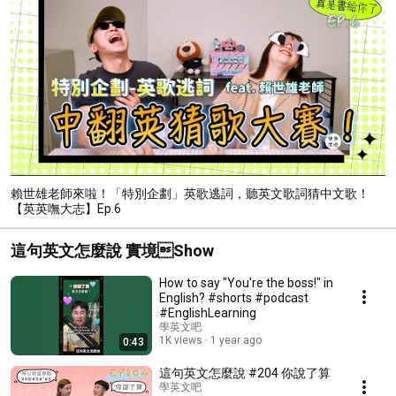
賴世雄老師來啦！「特別企劃」英歌逃詞，聽英文歌詞猜中文歌！
【英英嘸大志】Ep.6
這句英文怎麼說 實境Show
How to say "You're the boss!" in
English? #shorts #podcast
#EnglishLearning
學英文吧
1K views
1 year ago
0:43
這句英文怎麼說 #204 你說了算
學英文吧