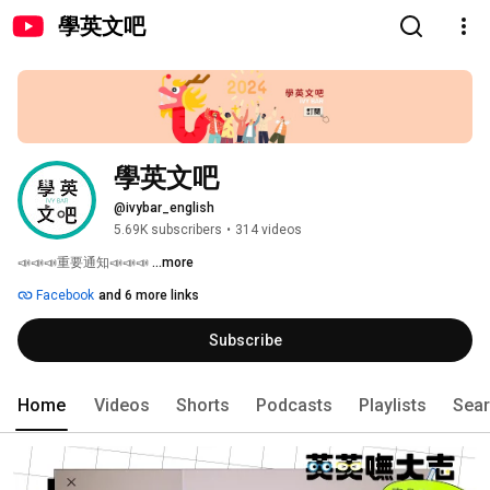
學英文吧
學英文吧
@ivybar_english
5.69K subscribers
•
314 videos
📣📣📣重要通知📣📣📣 
...more
Facebook
and 6 more links
Subscribe
Home
Videos
Shorts
Podcasts
Playlists
Sea