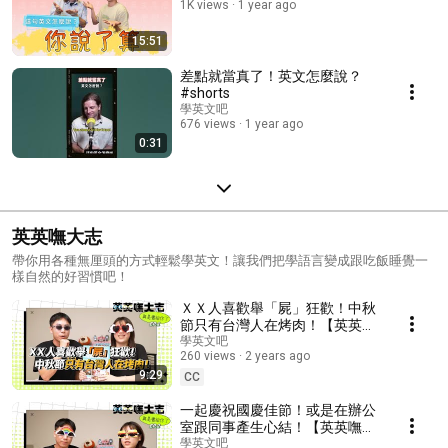
1K views
1 year ago
15:51
差點就當真了！英文怎麼說？
#shorts
學英文吧
676 views
1 year ago
0:31
英英嘸大志
帶你用各種無厘頭的方式輕鬆學英文！讓我們把學語言變成跟吃飯睡覺一
樣自然的好習慣吧！
ＸＸ人喜歡舉「屍」狂歡！中秋
節只有台灣人在烤肉！【英英嘸
大志】全新企劃「真是書給你
學英文吧
260 views
2 years ago
了」Ep.1～一起跟我們認識更多
9:29
好書！
CC
一起慶祝國慶佳節！或是在辦公
室跟同事產生心結！【英英嘸大
志】全新企劃「真是書給你了」
學英文吧