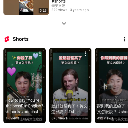
#shorts
學英文吧
329 views
3 years ago
0:29
Shorts
How to say "You're 
the boss!" in English? 
差點就當真了！英文
踩到我的底線了
#shorts #podcast 
怎麼說？ #shorts
文怎麼說？ #shor
#EnglishLearning
1K views
676 views
432 views