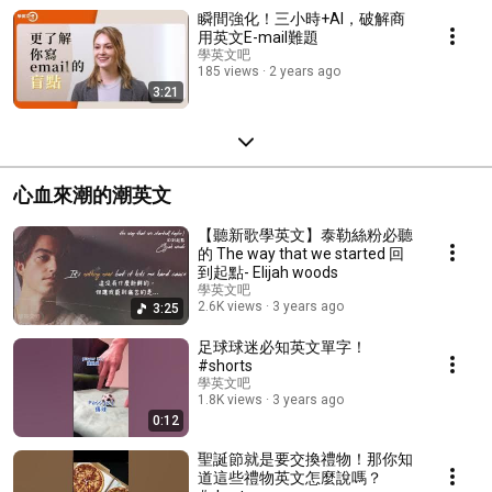
瞬間強化！三小時+AI，破解商
用英文E-mail難題
學英文吧
185 views
2 years ago
3:21
心血來潮的潮英文
【聽新歌學英文】泰勒絲粉必聽
的 The way that we started 回
到起點- Elijah woods
學英文吧
2.6K views
3 years ago
3:25
足球球迷必知英文單字！
#shorts
學英文吧
1.8K views
3 years ago
0:12
聖誕節就是要交換禮物！那你知
道這些禮物英文怎麼說嗎？