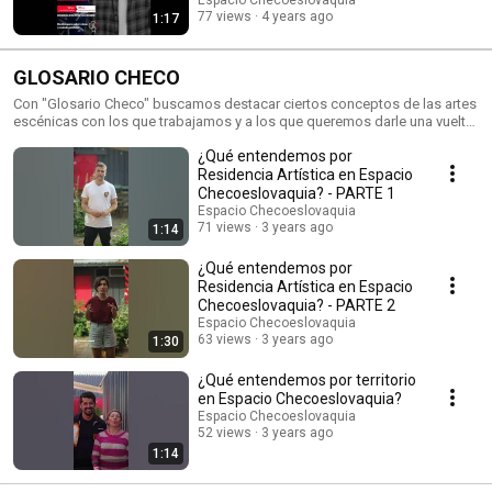
77 views
4 years ago
1:17
GLOSARIO CHECO
Con "Glosario Checo" buscamos destacar ciertos conceptos de las artes
escénicas con los que trabajamos y a los que queremos darle una vuelta,
mostrando nuestra manera de entender y hacer las cosas.
¿Qué entendemos por
Residencia Artística en Espacio
Checoeslovaquia? - PARTE 1
Espacio Checoeslovaquia
71 views
3 years ago
1:14
¿Qué entendemos por
Residencia Artística en Espacio
Checoeslovaquia? - PARTE 2
Espacio Checoeslovaquia
63 views
3 years ago
1:30
¿Qué entendemos por territorio
en Espacio Checoeslovaquia?
Espacio Checoeslovaquia
52 views
3 years ago
1:14