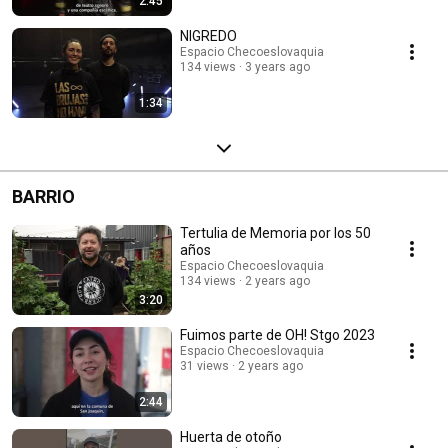
2:45
NIGREDO
Espacio Checoeslovaquia
134 views
3 years ago
1:34
BARRIO
Tertulia de Memoria por los 50
años
Espacio Checoeslovaquia
134 views
2 years ago
3:20
Fuimos parte de OH! Stgo 2023
Espacio Checoeslovaquia
31 views
2 years ago
2:44
Huerta de otoño