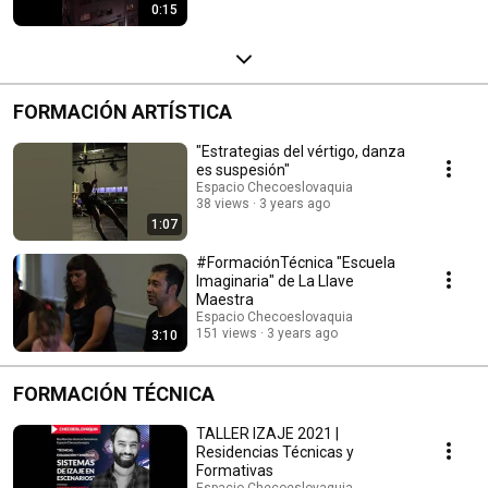
0:15
FORMACIÓN ARTÍSTICA
"Estrategias del vértigo, danza
es suspesión"
Espacio Checoeslovaquia
38 views
3 years ago
1:07
#FormaciónTécnica "Escuela
Imaginaria" de La Llave
Maestra
Espacio Checoeslovaquia
151 views
3 years ago
3:10
FORMACIÓN TÉCNICA
TALLER IZAJE 2021 |
Residencias Técnicas y
Formativas
Espacio Checoeslovaquia