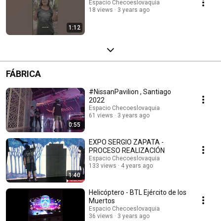
Espacio Checoeslovaquia
18 views
3 years ago
1:12
FÁBRICA
#NissanPavilion , Santiago
2022
Espacio Checoeslovaquia
61 views
3 years ago
0:55
EXPO SERGIO ZAPATA -
PROCESO REALIZACIÓN
Espacio Checoeslovaquia
133 views
4 years ago
1:40
Helicóptero - BTL Ejército de los
Muertos
Espacio Checoeslovaquia
36 views
3 years ago