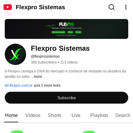
Flexpro Sistemas
Flexpro Sistemas
@flexprosistemas
380 subscribers
•
113 videos
A Flexpro carrega o DNA do mercado e conhece de verdade os desafios da 
gestão no setor. 
...more
flexpro.com.br
and 2 more links
Subscribe
Home
Videos
Shorts
Live
Playlists
Search