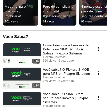
A sua rotina é 
Pare de complicar a 
4 pontos essencia
previsível, 
sua rotina! 
para decisões ma
imobiliária!  
#gestaoimobiliaria 
seguras dentro d
#gestaoimobiliaria
#imobiliaria
imobiliária  
101 views
61 views
93 views
#gestaoimobiliar
Você Sabia?
Como Funciona a Emissão de
Boletos no SIMOB? | Você
Sabia? | Flexpro Sistemas
Flexpro Sistemas
520 views
5 years ago
1:16
Você sabia? O Flexpro SIMOB
gera NFS-e | Flexpro Sistemas
Flexpro Sistemas
260 views
5 years ago
1:14
Você sabia? O SIMOB tem
seguro para imóveis | Flexpro
Sistemas
Flexpro Sistemas