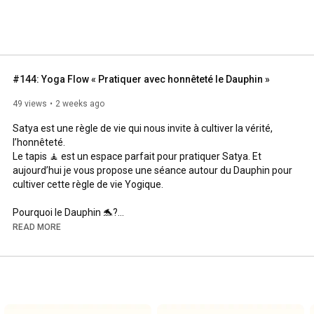
#144: Yoga Flow « Pratiquer avec honnêteté le Dauphin »
49 views
2 weeks ago
Satya est une règle de vie qui nous invite à cultiver la vérité, 
l’honnêteté. 

Le tapis 🧘 est un espace parfait pour pratiquer Satya. Et 
aujourd’hui je vous propose une séance autour du Dauphin pour 
cultiver cette règle de vie Yogique.

Pourquoi le Dauphin 🐬?

READ MORE
1) Parce que derrière une apparence relativement simple, cette 
posture est engageante. Elle demande souplesse et force. Elle 
nous confronte à nos limites (personnellement, c’est loin d’être 
ma posture préférée 😅). Elle nous pousse vers Satya car la 
posture n’est souvent pas identique à la posture idéalement 
imaginée. Mais peu importe car n’oublions pas : Satya se 