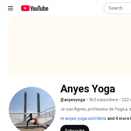
Anyes Yoga
@anyesyoga
•
363 subscribers
•
222 
Je suis Agnès, professeur de Yoga🧘 e
anyes-yoga.com/liens
and 4 more 
Subscribe