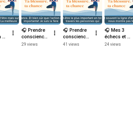
🎧 Prendre 
🎧 Prendre 
🎧 Mes 3 
 
conscience 
conscience 
échecs et 
des 
des 
mes 3 
29 views
41 views
24 views
e 
obstacles 
obstacles 
réussites en 
? 
pour les 
pour les 
2024 (Extrait 
surmonter-2 
surmonter-1 
podcast)
(Extrait 
(Extrait 
podcast)
podcast)