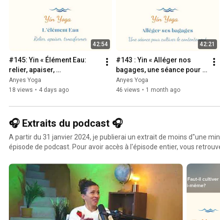
42:54
42:21
#145: Yin « Élément Eau: 
#143 : Yin « Alléger nos 
relier, apaiser, 
bagages, une séance pour 
transformer »
cultiver le contentement »
Anyes Yoga
Anyes Yoga
18 views
•
4 days ago
46 views
•
1 month ago
🎧 Extraits du podcast 🎧
A partir du 31 janvier 2024, je publierai un extrait de moins d"une m
épisode de podcast. Pour avoir accès à l'épisode entier, vous retro
blessure, ta chance" sur toutes les plateformes d'écoute! Ou alors via 
https://smartlink.ausha.co/ta-blessure-ta-chance Bonne écoute 