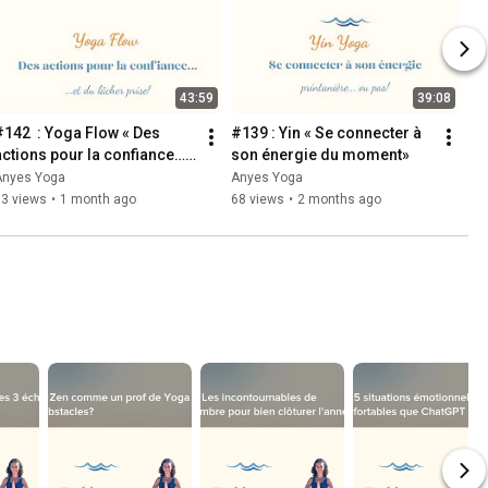
43:59
39:08
#142  : Yoga Flow « Des 
#139 : Yin « Se connecter à 
actions pour la confiance… 
son énergie du moment»
et du lâcher prise »
Anyes Yoga
Anyes Yoga
33 views
•
1 month ago
68 views
•
2 months ago