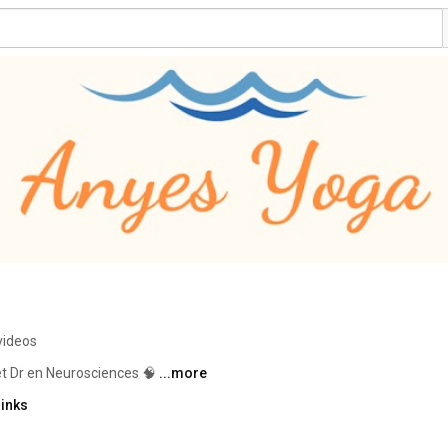
videos
t Dr en Neurosciences 🧠 
...more
links