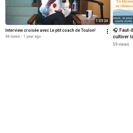
1:03:24
🎧 Faut-il 
Interview croisée avec Le ptit coach de Toulon!
cultiver la
98 views
•
1 year ago
meilleure 
59 views
version d
soi-même
(Extrait 
podcast)