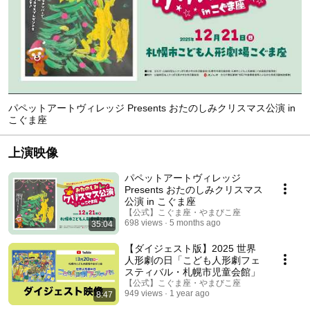
パペットアートヴィレッジ Presents おたのしみクリスマス公演 in
こぐま座
上演映像
パペットアートヴィレッジ
Presents おたのしみクリスマス
公演 in こぐま座
【公式】こぐま座・やまびこ座
698 views
5 months ago
35:04
【ダイジェスト版】2025 世界
人形劇の日「こども人形劇フェ
スティバル・札幌市児童会館」
【公式】こぐま座・やまびこ座
949 views
1 year ago
8:47