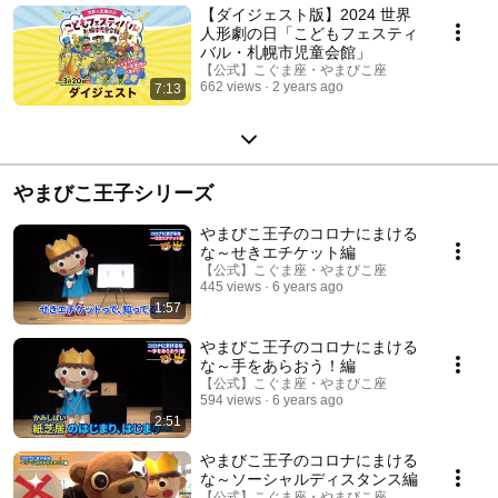
【ダイジェスト版】2024 世界
人形劇の日「こどもフェスティ
バル・札幌市児童会館」
【公式】こぐま座・やまびこ座
662 views
2 years ago
7:13
やまびこ王子シリーズ
やまびこ王子のコロナにまける
な～せきエチケット編
【公式】こぐま座・やまびこ座
445 views
6 years ago
1:57
やまびこ王子のコロナにまける
な～手をあらおう！編
【公式】こぐま座・やまびこ座
594 views
6 years ago
2:51
やまびこ王子のコロナにまける
な～ソーシャルディスタンス編
【公式】こぐま座・やまびこ座