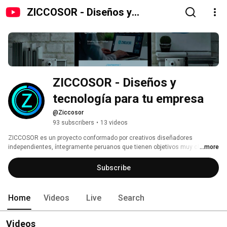
ZICCOSOR - Diseños y
tecnología para tu empresa
ZICCOSOR - Diseños y 
tecnología para tu empresa
@Ziccosor
93 subscribers
•
13 videos
ZICCOSOR es un proyecto conformado por creativos diseñadores 
independientes, íntegramente peruanos que tienen objetivos muy claros 
...more
en ofrecerle compromiso, seriedad y la máxima calidad en el trabajo. 
Subscribe
Home
Videos
Live
Search
Videos