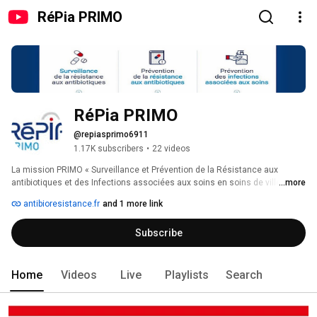
RéPia PRIMO
RéPia PRIMO
@repiasprimo6911
1.17K subscribers
•
22 videos
La mission PRIMO « Surveillance et Prévention de la Résistance aux 
antibiotiques et des Infections associées aux soins en soins de ville et en 
...more
secteur MédicO-social » est une mission nationale déléguée par Santé 
antibioresistance.fr
and 1 more link
Publique France au CPias Pays de la Loire en partenariat avec le CPias 
Grand-Est pour la période 2018-2023. 
Subscribe
Home
Videos
Live
Playlists
Search