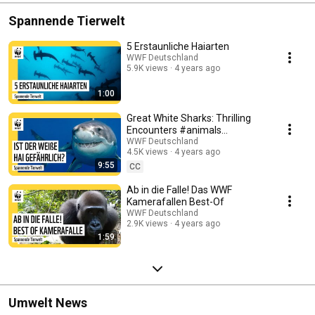
Spannende Tierwelt
5 Erstaunliche Haiarten
WWF Deutschland
5.9K views
4 years ago
1:00
Great White Sharks: Thrilling
Encounters #animals
#greatwhiteshark
WWF Deutschland
4.5K views
4 years ago
9:55
CC
Ab in die Falle! Das WWF
Kamerafallen Best-Of
WWF Deutschland
2.9K views
4 years ago
1:59
Umwelt News