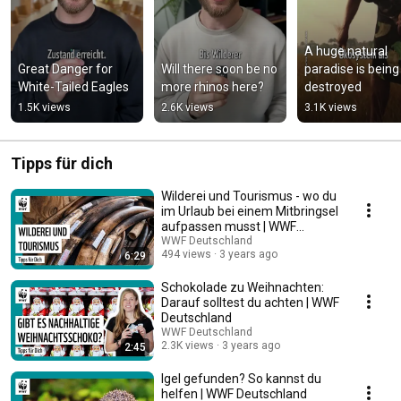
A huge natural 
Great Danger for 
Will there soon be no 
paradise is being 
White-Tailed Eagles
more rhinos here?
destroyed
1.5K views
2.6K views
3.1K views
Tipps für dich
Wilderei und Tourismus - wo du
im Urlaub bei einem Mitbringsel
aufpassen musst | WWF
Expertin
WWF Deutschland
494 views
3 years ago
6:29
Schokolade zu Weihnachten:
Darauf solltest du achten | WWF
Deutschland
WWF Deutschland
2.3K views
3 years ago
2:45
Igel gefunden? So kannst du
helfen | WWF Deutschland