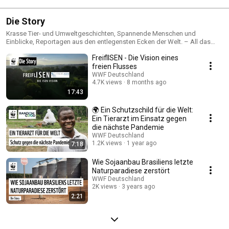
Die Story
Krasse Tier- und Umweltgeschichten, Spannende Menschen und
Einblicke, Reportagen aus den entlegensten Ecken der Welt. – All das
gibt es hier.
FreiflISEN - Die Vision eines
freien Flusses
WWF Deutschland
4.7K views
8 months ago
17:43
🌍 Ein Schutzschild für die Welt:
Ein Tierarzt im Einsatz gegen
die nächste Pandemie
WWF Deutschland
1.2K views
1 year ago
7:18
Wie Sojaanbau Brasiliens letzte
Naturparadiese zerstört
WWF Deutschland
2K views
3 years ago
2:21