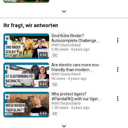
Ihr fragt, wir antworten
Sind Kühe Rinder?
Autocomplete Challenge
#pandafaq
WWF Deutschland
3.9K views
4 years ago
4:54
CC
Are electric cars more eco-
friendly than modern
combustion engines?
WWF Deutschland
6K views
4 years ago
Autocomplete Challenge
5:43
#pandaFAQ
CC
Why protect tigers?
#PandaFAQ with our tiger
expert Kathrin Samson
WWF Deutschland
1.2K views
4 years ago
#YearOfTheTiger
5:03
CC