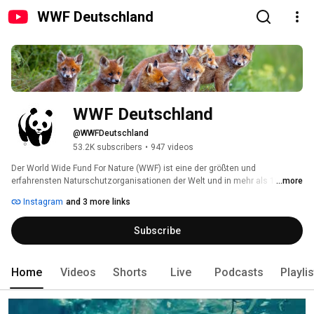
WWF Deutschland
WWF Deutschland
@WWFDeutschland
53.2K subscribers
•
947 videos
Der World Wide Fund For Nature (WWF) ist eine der größten und 
erfahrensten Naturschutzorganisationen der Welt und in mehr als 100 
...more
Ländern aktiv. Weltweit unterstützen ihn rund fünf Millionen Förderer. Das 
Instagram
and 3 more links
globale Netzwerk des WWF unterhält 90 Büros in mehr als 40 Ländern. 
Rund um den Globus führen Mitarbeiterinnen und Mitarbeiter aktuell 1300 
Subscribe
Projekte zur Bewahrung der biologischen Vielfalt durch. 
Home
Videos
Shorts
Live
Podcasts
Playli