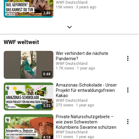
WWF Deutschland
15K views
3 years ago
2:40
WWF weltweit
Wer verhindert die nächste
Pandemie?
WWF Deutschland
1.7K views
1 year ago
0:48
Amazonas-Schokolade - Unser
Projekt für entwaldungsfreien
Kakao
WWF Deutschland
275 views
1 year ago
3:32
Private Naturschutzgebiete –
wie zwei Schwestern
Kolumbiens Savanne schützen
WWF Deutschland
111 views
1 year ago
4:18