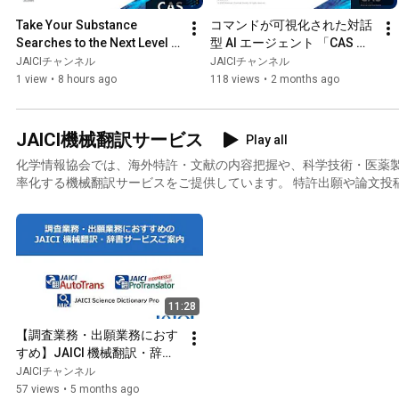
Take Your Substance 
コマンドが可視化された対話
Searches to the Next Level – 
型 AI エージェント 「CAS 
Mastering the DCR File: DCR 
Newton」 セミナー
JAICIチャンネル
JAICIチャンネル
Search Techniques an...
1 view
•
8 hours ago
118 views
•
2 months ago
JAICI機械翻訳サービス
Play all
化学情報協会では、海外特許・文献の内容把握や、科学技術・医薬
率化する機械翻訳サービスをご提供しています。 特許出願や論文投
て、膨大な量の外国語文献を扱う昨今です。より効率的な内容把握/
ではありませんか？ 企業活動においても海外からのタイムリーな情
代です。そこには日本語の補助が不可欠です。 また、情報発信の観
の重要度が増すと同時に、スピーディーな対応が求められます。この
種類のサービスをご提供しています。 JAICI AutoTrans：海外特許・文献の内容把握に最適な機械
翻訳サービス JAICI ProTranslator：機械翻訳と後処理で翻訳
11:28
【調査業務・出願業務におす
すめ】JAICI 機械翻訳・辞書
サービスご案内
JAICIチャンネル
57 views
•
5 months ago