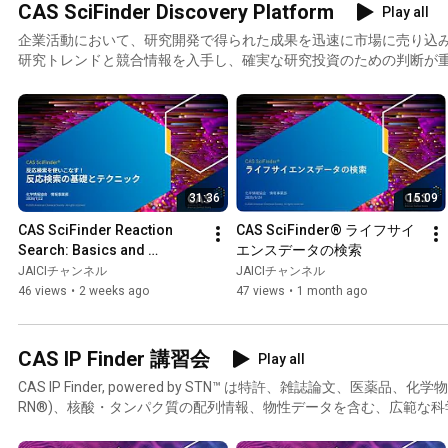
CAS SciFinder Discovery Platform
Play all
企業活動において、研究開発で得られた成果を迅速に市場に売り込
研究トレンドと競合情報を入手し、確実な研究投資のための判断が
アカデミックの現場においても、最新トレンドを把握し、迅速かつ
られています。 CAS SciFinder Discovery Platform は、
する情報検索ツールを総合的に利用できる、エンタープライズ型サ
31:36
15:09
CAS SciFinder Reaction 
CAS SciFinder® ライフサイ
Search: Basics and 
エンスデータの検索
Techniques
JAICIチャンネル
JAICIチャンネル
46 views
•
2 weeks ago
47 views
•
1 month ago
CAS IP Finder 講習会
Play all
CAS IP Finder, powered by STN™ は特許、雑誌論文、医薬品、化
RN®)、核酸・タンパク質の配列情報、物性データを含む、広範な
す。長きにわたり、世界中の特許庁や企業の情報専門家により、最
情報協会では定期的に CAS IP Finder の講習会を開催しています。