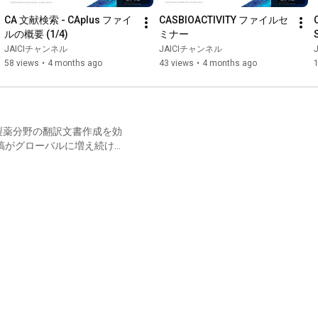
CA 文献検索 - CAplus ファイ
CASBIOACTIVITY ファイルセ
ルの概要 (1/4)
ミナー
JAICIチャンネル
JAICIチャンネル
58 views
•
4 months ago
43 views
•
4 months ago
製薬分野の翻訳文書作成を効
稿がグローバルに増え続け
スクリーニング方法をお探し
報入手・取捨選択が肝要な時
点でも、外国語での文書作成
ようなニーズに合わせて 2
文書完成を省力化するサービス