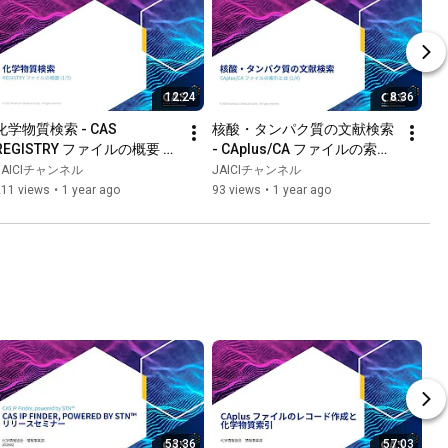
12:24
8:36
化学物質検索 - CAS 
核酸・タンパク質の文献検索 
REGISTRY ファイルの概要 
- CAplus/CA ファイルの索引
(1/5)
とは (1/4)
JAICIチャンネル
JAICIチャンネル
211 views
•
1 year ago
93 views
•
1 year ago
53:36
57:03