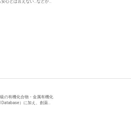
も安心とは言えない…などが心
）は、世界最大級の有機化合物・金属有機化
al Database）に加え、創薬、
提供しています。これらのデ
索、材料特性の予測など、皆
けます。