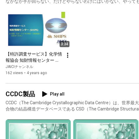
なかなか手が回らない、だけどやらないわけにはいかない、やって
情ではないでしょうか。 医薬・化学・バイオに特化した深い専門知識と高い検索技術に基づく
SHIPSの調査サービスには定評があります。 医薬・化学・バイオにに関する事なら、何でもご相
談下さい。
3:34
【特許調査サービス】化学情
報協会 知財情報センター 
(SHIPS)
JAICIチャンネル
162 views
•
4 years ago
CCDC製品
Play all
CCDC（The Cambridge Crystallographic Data Centre
合物の結晶構造データベースである CSD（The Cambridge Structur
材料開発、インフォマティクスのための研究支援ツールやデータを
ータとツールは、分子設計や構造解析の精度向上、新規化合物の探
様の研究をより効率的かつ高度に進めるために幅広くご活用いただ