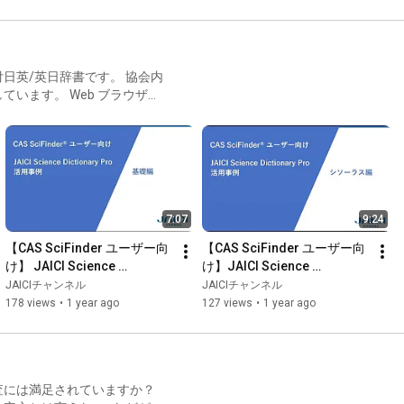
日英/英日辞書です。 協会内
います。 Web ブラウザで
利用も可能です。
7:07
9:24
【CAS SciFinder ユーザー向
【CAS SciFinder ユーザー向
け】 JAICI Science 
け】JAICI Science 
Dictionary Pro 活用事例【基
Dictionary Pro 活用事例【シ
JAICIチャンネル
JAICIチャンネル
礎編】
ソーラス編】
178 views
•
1 year ago
127 views
•
1 year ago