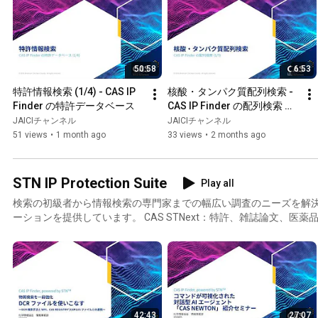
50:58
6:53
特許情報検索 (1/4) - CAS IP 
核酸・タンパク質配列検索 - 
Finder の特許データベース
CAS IP Finder の配列検索 
(1/5)
JAICIチャンネル
JAICIチャンネル
51 views
•
1 month ago
33 views
•
2 months ago
STN IP Protection Suite
Play all
検索の初級者から情報検索の専門家までの幅広い調査のニーズを解
ーションを提供しています。 CAS STNext：特許、雑誌論文、医薬品、化学物質、CAS 登録番号
(CAS RN)、配列、物性データを含む、広範な科学技術分野の検索サービス CAS 
Explorer：CAS の化学コンテンツと特許情報を融合した調査・解析ツール
タリングツール
42:43
27:07