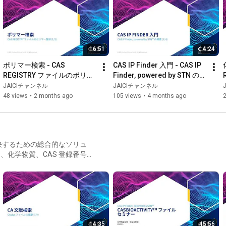
16:51
4:24
ポリマー検索 - CAS 
CAS IP Finder 入門 - CAS IP 
REGISTRY ファイルのポリマ
Finder, powered by STN の概
ー登録 (1/3)
要 (1/4)
JAICIチャンネル
JAICIチャンネル
48 views
•
2 months ago
105 views
•
4 months ago
決するための総合的なソリュ
Scientific Patent
 FIZ PatMon：特許モニ
14:35
45:56