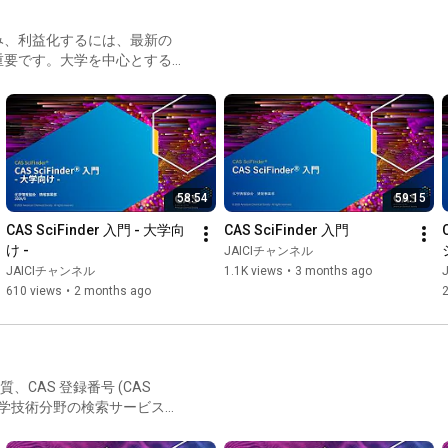
み、利益化するには、最新の
重要です。大学を中心とする
確実な研究方針の立案が求め
あらゆる研究ワークフローにおいて必要と
ービスを提供します。
58:54
59:15
CAS SciFinder 入門 - 大学向
CAS SciFinder 入門
け -
JAICIチャンネル
JAICIチャンネル
1.1K views
•
3 months ago
610 views
•
2 months ago
学物質、CAS 登録番号 (CAS
科学技術分野の検索サービスで
前線で活用されており、化学