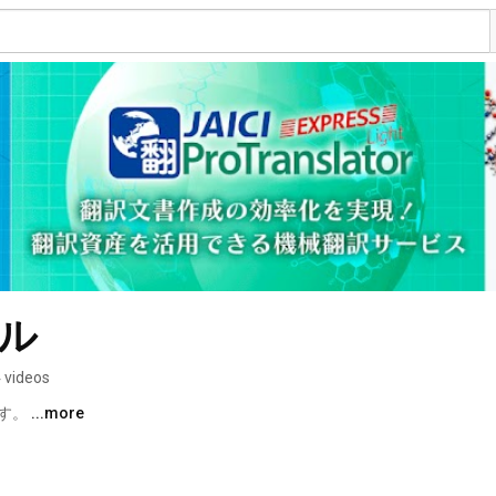
ネル
 videos
す。 
...more