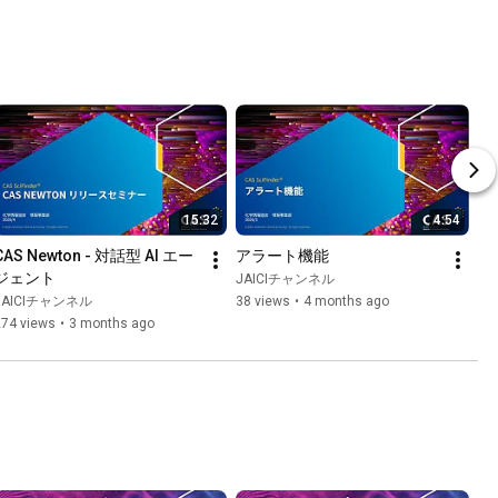
15:32
4:54
CAS Newton - 対話型 AI エー
アラート機能
ジェント
JAICIチャンネル
JAICIチャンネル
38 views
•
4 months ago
274 views
•
3 months ago