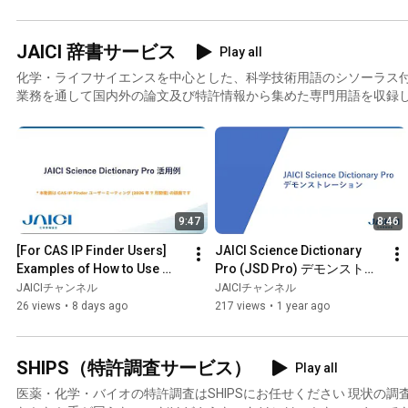
JAICI 辞書サービス
Play all
化学・ライフサイエンスを中心とした、科学技術用語のシソーラス付
業務を通して国内外の論文及び特許情報から集めた専門用語を収録して
ご利用いただけます。また、API で貴社システムへ組み込んでのご
9:47
8:46
[For CAS IP Finder Users] 
JAICI Science Dictionary 
Examples of How to Use 
Pro (JSD Pro) デモンストレ
JAICI Science Dictionary 
ーション
JAICIチャンネル
JAICIチャンネル
Pro
26 views
•
8 days ago
217 views
•
1 year ago
SHIPS（特許調査サービス）
Play all
医薬・化学・バイオの特許調査はSHIPSにお任せください 現状の調査には満足されていますか？