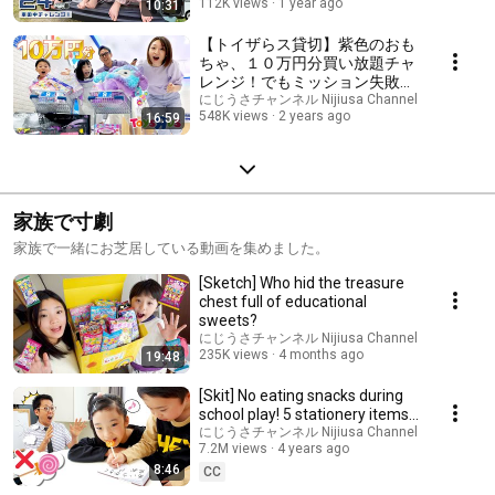
112K views
1 year ago
10:31
【トイザらス貸切】紫色のおも
ちゃ、１０万円分買い放題チャ
レンジ！でもミッション失敗し
たら買えません！ #にじうさ
にじうさチャンネル Nijiusa Channel
548K views
2 years ago
16:59
チャンネル
家族で寸劇
家族で一緒にお芝居している動画を集めました。
[Sketch] Who hid the treasure
chest full of educational
sweets?
にじうさチャンネル Nijiusa Channel
235K views
4 months ago
19:48
[Skit] No eating snacks during
school play! 5 stationery items
that look just like snacks
にじうさチャンネル Nijiusa Channel
7.2M views
4 years ago
8:46
CC