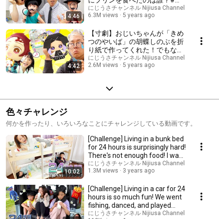
にプリンを食べたのは誰？#に
じうさチャンネル
にじうさチャンネル Nijiusa Channel
6.3M views
5 years ago
4:46
【寸劇】おじいちゃんが「きめ
つのやいば」の胡蝶しのぶを折
り紙で作ってくれた！でもなん
だか悲しそう。 #にじうさチ
にじうさチャンネル Nijiusa Channel
2.6M views
5 years ago
4:42
ャンネル
色々チャレンジ
何かを作ったり、いろいろなことにチャレンジしている動画です。
[Challenge] Living in a bunk bed
for 24 hours is surprisingly hard!
There's not enough food! I wa...
にじうさチャンネル Nijiusa Channel
1.3M views
3 years ago
10:02
[Challenge] Living in a car for 24
hours is so much fun! We went
fishing, danced, and played
with...
にじうさチャンネル Nijiusa Channel