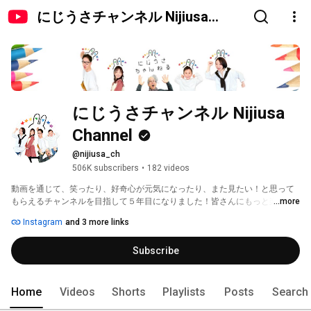
にじうさチャンネル Nijiusa
Channel
にじうさチャンネル Nijiusa 
Channel
@nijiusa_ch
506K subscribers
•
182 videos
動画を通じて、笑ったり、好奇心が元気になったり、また見たい！と思って
もらえるチャンネルを目指して５年目になりました！皆さんにもっと楽しん
...more
でもらえる動画を作くれるよう、家族４人成長するぞー！ 
Instagram
and 3 more links
Subscribe
Home
Videos
Shorts
Playlists
Posts
Search