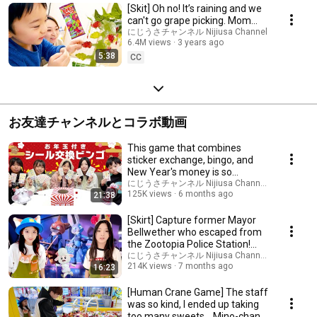
[Skit] Oh no! It’s raining and we
can't go grape picking. Mom
and Grandpa’s home
にじうさチャンネル Nijiusa Channel
6.4M views
3 years ago
adventure!
5:38
CC
お友達チャンネルとコラボ動画
This game that combines
sticker exchange, bingo, and
New Year's money is so
awesome! [Collaborati...
にじうさチャンネル Nijiusa Channel and 3 more
125K views
6 months ago
21:38
[Skirt] Capture former Mayor
Bellwether who escaped from
the Zootopia Police Station!
@kotamino #...
にじうさチャンネル Nijiusa Channel and Kota 
214K views
7 months ago
16:23
[Human Crane Game] The staff
was so kind, I ended up taking
too many sweets... Mino-chan