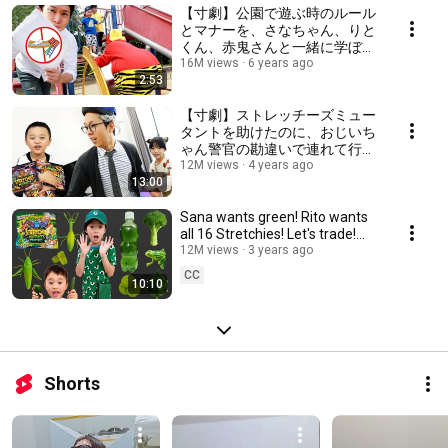
【寸劇】公園で遊ぶ時のルール
とマナーを、さなちゃん、りと
くん、赤鬼さんと一緒に学ぼ
う #にじうさチャンネル
16M views
6 years ago
2:53
【寸劇】ストレッチーズミュー
タントを助けたのに、おじいち
ゃん警官の勘違いで連れて行か
れたさなちゃん おもちゃと知
12M views
4 years ago
13:00
恵と勇気を使って救出しよう
#にじうさチャンネル
Sana wants green! Rito wants
all 16 Stretchies! Let's trade!
Color Challenge!
12M views
3 years ago
CC
10:10
Shorts