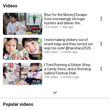
Videos
[Run for the Money] Escape
from increasingly stronger
hunters and deliver the
YouTuber's lost ite...
11K views
1 day ago
16:09
I tried making stickers out of
snack bags and they turned out
way too cute! @haruharu2525
#Nijius...
54K views
1 month ago
12:02
I Tried Running a Sticker Shop,
a Candy Store, and a Shooting
Gallery! Festival Stall
Experience ...
70K views
2 months ago
13:45
Popular videos