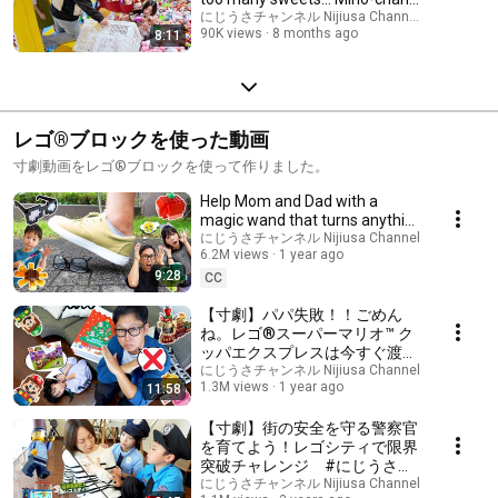
vs Sana-...
にじうさチャンネル Nijiusa Channel and Kota 
90K views
8 months ago
8:11
レゴ®ブロックを使った動画
寸劇動画をレゴ®ブロックを使って作りました。
Help Mom and Dad with a
magic wand that turns anything
into LEGO® bricks!
にじうさチャンネル Nijiusa Channel
6.2M views
1 year ago
9:28
CC
【寸劇】パパ失敗！！ごめん
ね。レゴ®スーパーマリオ™ ク
ッパエクスプレスは今すぐ渡せ
ないの・・・。#にじうさチャ
にじうさチャンネル Nijiusa Channel
1.3M views
1 year ago
11:58
ンネル
【寸劇】街の安全を守る警察官
を育てよう！レゴシティで限界
突破チャレンジ #にじうさチ
ャンネル
にじうさチャンネル Nijiusa Channel