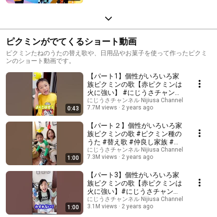
ピクミンがでてくるショート動画
ピクミンたねのうたの替え歌や、日用品やお菓子を使って作ったピクミ
ンのショート動画です。
【パート1】個性がいろいろ家
族ピクミンの歌【赤ピクミンは
火に強い】 #にじうさチャンネ
ル #ピクミン #替え歌 #仲
にじうさチャンネル Nijiusa Channel
7.7M views
2 years ago
0:43
良し家族 #ピクミン種のうた
【パート２】個性がいろいろ家
族ピクミンの歌 #ピクミン種の
うた #替え歌 #仲良し家族 #に
じうさチャンネル
にじうさチャンネル Nijiusa Channel
7.3M views
2 years ago
1:00
【パート3】個性がいろいろ家
族ピクミンの歌【赤ピクミンは
火に強い】#にじうさチャンネ
ル #替え歌 #仲良し家族 #
にじうさチャンネル Nijiusa Channel
3.1M views
2 years ago
1:00
ピクミン