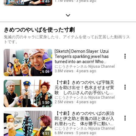
1.1M views
3 years ago
8:45
きめつのやいばを使った寸劇
鬼滅の刃のキャラに変身したり、アイテムを使ってお芝居した動画リス
トです。
[Sketch] Demon Slayer: Uzui
Tengen's sparkling jewel has
turned into an acorn! Who
replaced it? #...
にじうさチャンネル Nijiusa Channel
3.8M views
4 years ago
6:06
【寸劇】きめつのやいば宇髄天
元を助け出せ！色水まぜまぜ実
験 しのぶさんのお手伝いして
写真機を貸してもらおう
にじうさチャンネル Nijiusa Channel
2.5M views
4 years ago
5:50
【寸劇】きめつのやいばの炭治
郎と伊之助と善逸の頭と体が入
れ替わった 体が勝手に動いち
ゃうよー！ #にじうさチャン
にじうさチャンネル Nijiusa Channel
6.8M views
5 years ago
4:51
ネル