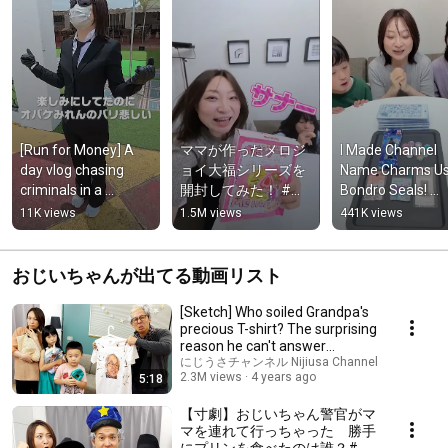
[Run for Money] A 
ママが作ったメロジ
I Made Channel 
day vlog chasing 
ョイ大福シリーズを
Name Charms Usi
criminals in a 
開封してみた！ #メ
Bondro Seals! 
hunter's amusement 
ロジョイ #スクイー
#NijiusaChannel 
11K views
1.5M views
441K views
park 
ズ #にじうさチャン
#Handmade #Re
#NijiusaChannel
ネル
おじいちゃんが出てる動画リスト
[Sketch] Who soiled Grandpa's
precious T-shirt? The surprising
reason he can't answer
#NijiUsaCha...
にじうさチャンネル Nijiusa Channel
2.3M views
4 years ago
5:18
【寸劇】おじいちゃん警官がマ
マを連れて行っちゃった 勝手