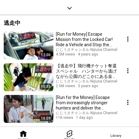
逃走中
[Run for Money] Escape
Mission from the Locked Car!
Ride a Vehicle and Stop the
Hunter! #NijiusaC...
にじうさチャンネル Nijiusa Channel
4.5M views
4 years ago
12:00
【逃走中】飛行機チケット奪還
スペシャル ハンターから逃げ
ながら公園のどこかにある金庫
の暗証番号を探せ
にじうさチャンネル Nijiusa Channel
2.6M views
3 years ago
10:35
[Run for the Money] Escape
from increasingly stronger
hunters and deliver the
YouTuber's lost ite...
にじうさチャンネル Nijiusa Channel
11K views
1 day ago
16:09
Library