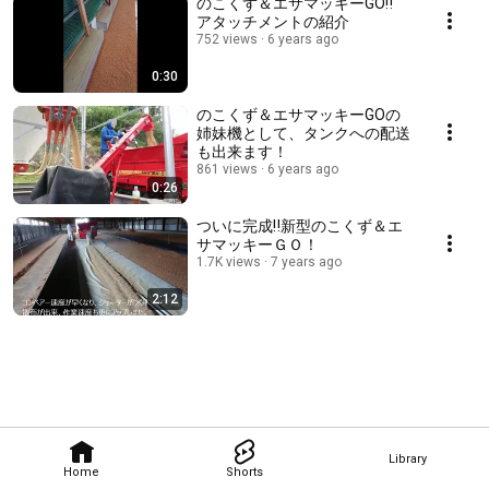
のこくず＆エサマッキーGO‼
アタッチメントの紹介
752 views
6 years ago
0:30
のこくず＆エサマッキーGOの
姉妹機として、タンクへの配送
も出来ます！
861 views
6 years ago
0:26
ついに完成‼新型のこくず＆エ
サマッキーＧＯ！
1.7K views
7 years ago
2:12
Library
Home
Shorts