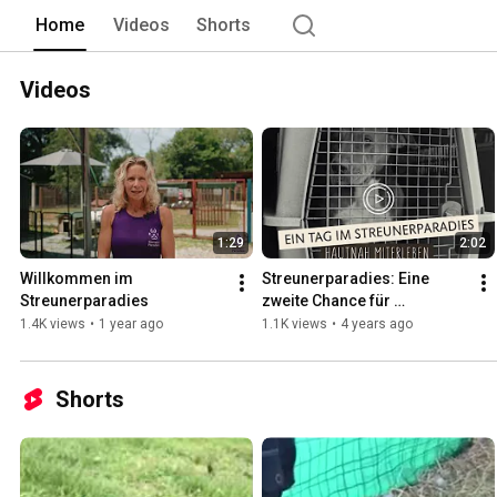
Home
Videos
Shorts
Videos
1:29
2:02
Willkommen im 
Streunerparadies: Eine 
Streunerparadies
zweite Chance für 
Straßenhunde
1.4K views
•
1 year ago
1.1K views
•
4 years ago
Shorts