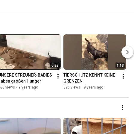
0:38
1:13
UNSERE STREUNER-BABIES 
TIERSCHUTZ KENNT KEINE 
haben großen Hunger
GRENZEN
833 views
•
9 years ago
526 views
•
9 years ago