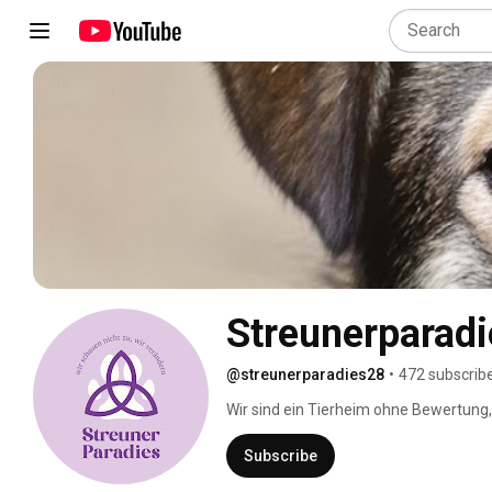
Streunerparadi
@streunerparadies28
•
472 subscrib
Wir sind ein Tierheim ohne Bewertung,
Chance endlich glücklich zu werden 💞
Subscribe