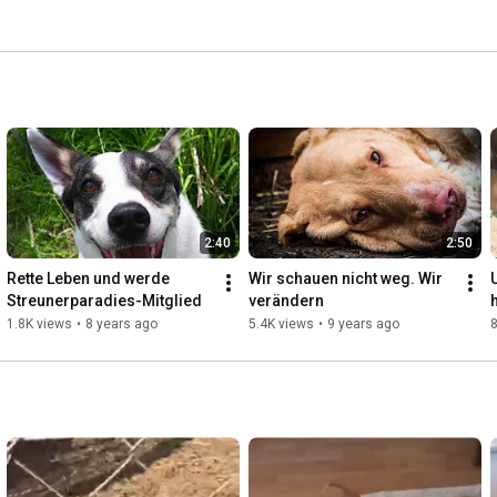
2:40
2:50
Rette Leben und werde 
Wir schauen nicht weg. Wir 
Streunerparadies-Mitglied
verändern
1.8K views
•
8 years ago
5.4K views
•
9 years ago