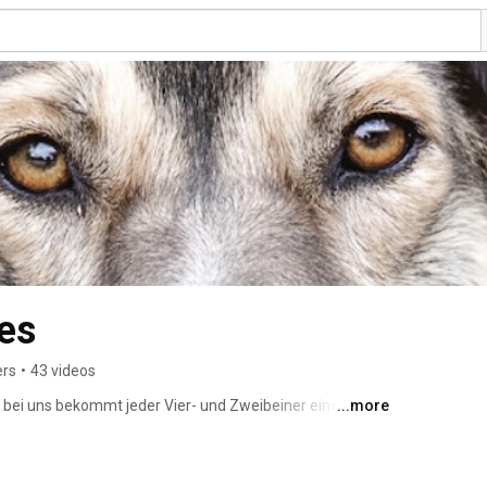
es
ers
•
43 videos
 bei uns bekommt jeder Vier- und Zweibeiner eine echte 
...more
 