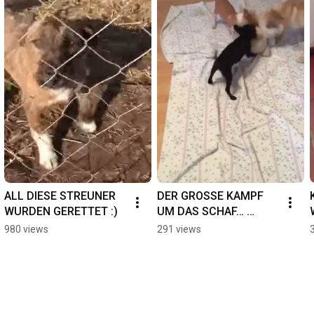
ALL DIESE STREUNER 
DER GROSSE KAMPF 
WURDEN GERETTET :)
UM DAS SCHAF… 
Achtung Zuckerschock
980 views
291 views