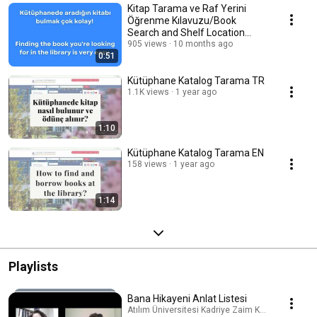
Kitap Tarama ve Raf Yerini
Öğrenme Kılavuzu/Book
Search and Shelf Location
Guide
905 views
10 months ago
0:51
Kütüphane Katalog Tarama TR
1.1K views
1 year ago
1:10
Kütüphane Katalog Tarama EN
158 views
1 year ago
1:14
Playlists
Bana Hikayeni Anlat Listesi
Atılım Üniversitesi Kadriye Zaim Kütüphanesi · Pl