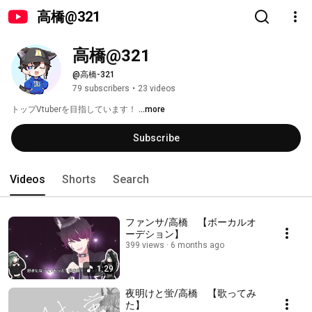
高橋@321
高橋@321
@高橋-321
79 subscribers
•
23 videos
トップVtuberを目指しています！ 
...more
Subscribe
Videos
Shorts
Search
ファンサ/高橋 【ボーカルオ
ーデション】
399 views
6 months ago
1:29
夜明けと蛍/高橋 【歌ってみ
た】