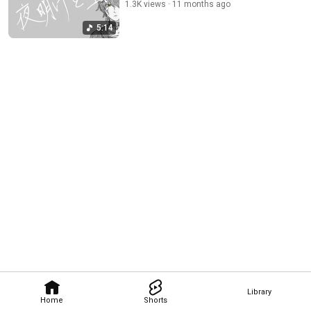
1.3K views
11 months ago
5:14
Library
Home
Shorts