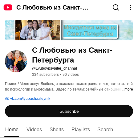
С Любовью из Санкт-
Петербурга
С Любовью из Санкт-
Петербурга
@Lyubovpsypiter_channal
334 subscribers
•
96 videos
Привет! Меня зовут Любовь, я психолог-психотравматолог, автор статей 
по психологии и многомама. Видео по темам: семейные отношения, 
...more
детско-родительские отношения, личностный рост и решение 
vk.com/lyubashaaleynik
кризисных ситуаций еженедельно, а на статьи по данным темам 
ежедневно на Дзене https://dzen.ru/lyubovpsypiter. 
Subscribe
Home
Videos
Shorts
Playlists
Search