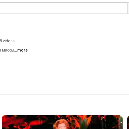
8 videos
в массы 
...more