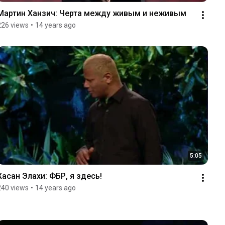
Мартин Ханзич: Черта между живым и неживым
226 views
•
14 years ago
5:05
Хасан Элахи: ФБР, я здесь!
240 views
•
14 years ago