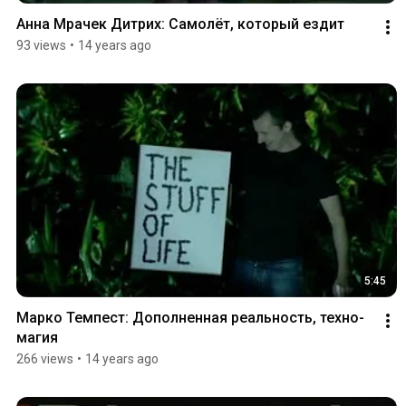
Анна Мрачек Дитрих: Самолёт, который ездит
93 views
•
14 years ago
5:45
Марко Темпест: Дополненная реальность, техно-
магия
266 views
•
14 years ago