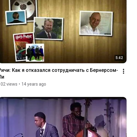
5:42
Ричи: Как я отказался сотрудничать с Бернерсом-
Ли
102 views
•
14 years ago