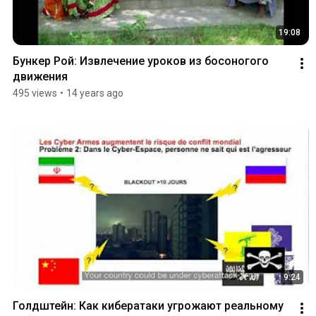
19:08
Бункер Рой: Извлечение уроков из босоногого 
движения
495 views
•
14 years ago
9:24
Голдштейн: Как кибератаки угрожают реальному 