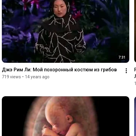
7:31
Джэ Рим Ли: Мой похоронный костюм из грибов
719 views
•
14 years ago