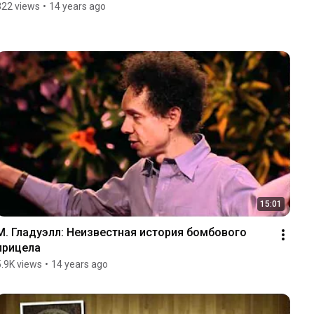
322 views
•
14 years ago
15:01
М. Гладуэлл: Неизвестная история бомбового 
прицела
5.9K views
•
14 years ago