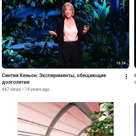
16:24
Синтия Кеньон: Эксперименты, обещающие 
долголетие
447 views
•
14 years ago