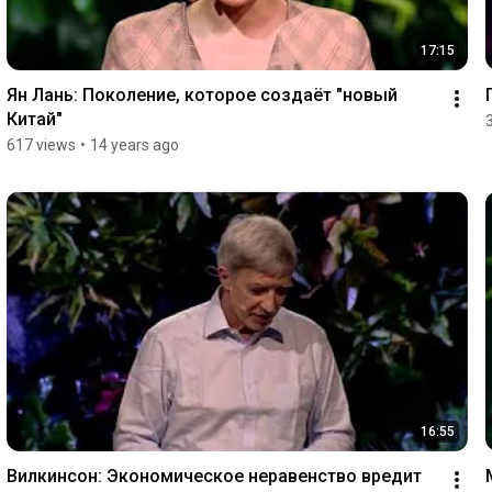
17:15
Ян Лань: Поколение, которое создаёт "новый 
Китай"
617 views
•
14 years ago
16:55
Вилкинсон: Экономическое неравенство вредит 