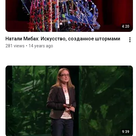
4:20
Натали Мибах: Искусство, cозданное штормами
281 views
•
14 years ago
9:39