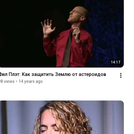
14:17
Фил Плэт: Как защитить Землю от астероидов
98 views
•
14 years ago