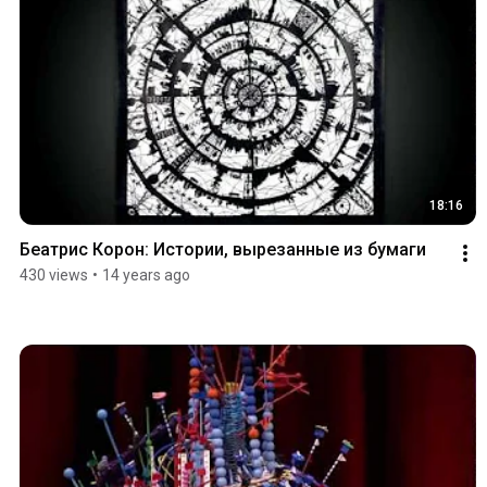
18:16
Беатрис Корон: Истории, вырезанные из бумаги
430 views
•
14 years ago