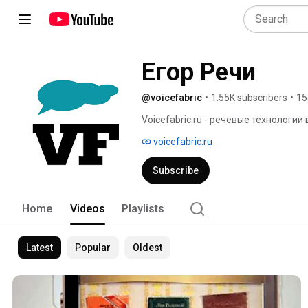
Егор Речи
@voicefabric
•
1.55K subscribers
•
15
Voicefabric.ru - речевые технологии 
voicefabric.ru
Subscribe
Home
Videos
Playlists
Latest
Popular
Oldest