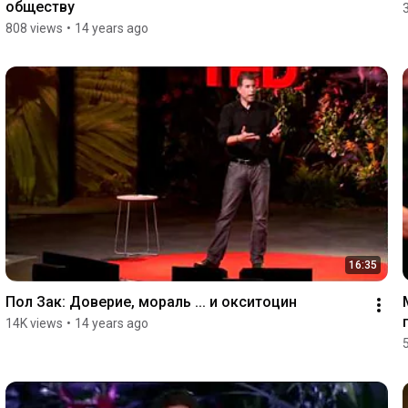
обществу
808 views
•
14 years ago
16:35
Пол Зак: Доверие, мораль ... и окситоцин
14K views
•
14 years ago