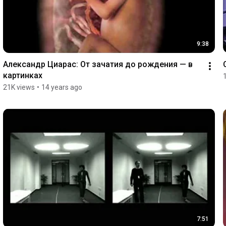
9:38
Александр Циарас: От зачатия до рождения — в 
картинках
21K views
•
14 years ago
7:51