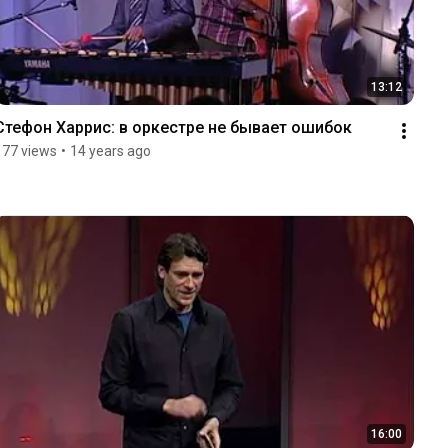
13:12
Стефон Харрис: в оркестре не бывает ошибок
177 views
•
14 years ago
16:00