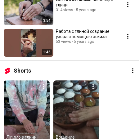
глини
314 views
5 years ago
3:54
Работа с глиной создание
узора с помощью эскиза
53 views
5 years ago
1:45
Shorts
Ліпимо з глини 
Вощение 