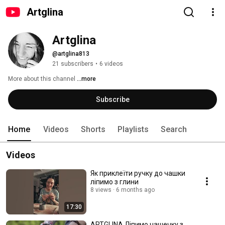
Artglina
Artglina
@artglina813
21 subscribers
•
6 videos
More about this channel
...more
Subscribe
Home
Videos
Shorts
Playlists
Search
Videos
Як приклеїти ручку до чашки
ліпимо з глини
8 views
6 months ago
17:30
ARTGLINA Ліпимо чашечку з