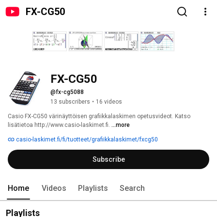
FX-CG50
FX-CG50
@fx-cg5088
13 subscribers
•
16 videos
Casio FX-CG50 värinäyttöisen grafiikkalaskimen opetusvideot. Katso 
lisätietoa http://www.casio-laskimet.fi. 
...more
casio-laskimet.fi/fi/tuotteet/grafiikkalaskimet/fxcg50
Subscribe
Home
Videos
Playlists
Search
Playlists