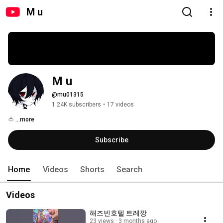
M u
M u
@mu01315
1.24K subscribers
•
17 videos
🍅 
...more
Subscribe
Home
Videos
Shorts
Search
Videos
해즈빈호텔 트레깡
23 views
3 months ago