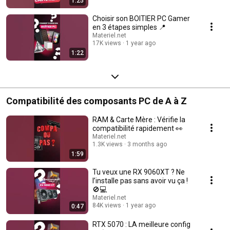
1:25
Choisir son BOITIER PC Gamer
en 3 étapes simples 📍
Materiel.net
17K views
1 year ago
1:22
Compatibilité des composants PC de A à Z
RAM & Carte Mère : Vérifie la
compatibilité rapidement 👀
Materiel.net
1.3K views
3 months ago
1:59
Tu veux une RX 9060XT ? Ne
l’installe pas sans avoir vu ça !
🚫💻
Materiel.net
84K views
1 year ago
0:47
RTX 5070 : LA meilleure config