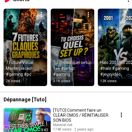
7 Future Visual 
Tu choisis quel setup 
Halo 2001 VS 202
Masterpieces! 
? 👀 #setup 
#halo #gaming 
#gaming #pc 
#gaming 
#jeuxvidéo
#videogames
#pcgaming
2K views
3.1K views
13K views
Dépannage [Tuto]
[TUTO] Comment faire un
CLEAR CMOS / RÉINITIALISER
SON BIOS
Materiel.net
174K views
2 years ago
3:42