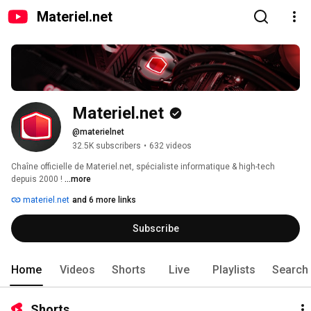
Materiel.net
Materiel.net
@materielnet
32.5K subscribers
•
632 videos
Chaîne officielle de Materiel.net, spécialiste informatique & high-tech 
depuis 2000 ! 
...more
materiel.net
and 6 more links
Subscribe
Home
Videos
Shorts
Live
Playlists
Search
Shorts