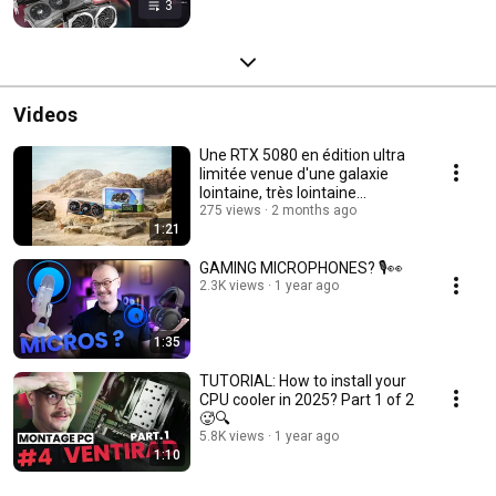
3
Videos
Une RTX 5080 en édition ultra
limitée venue d'une galaxie
lointaine, très lointaine...
275 views
2 months ago
1:21
GAMING MICROPHONES? 🎙👀
2.3K views
1 year ago
1:35
TUTORIAL: How to install your
CPU cooler in 2025? Part 1 of 2
🥵🔍
5.8K views
1 year ago
1:10