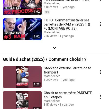
(MONTAGE PC #2)
Materiel.net
6.8K views
1 year ago
1:02
CC
TUTO : Comment installer ses
barrettes de RAM en 2025 ? 🍫
🔍 (MONTAGE PC #3)
Materiel.net
23K views
1 year ago
1:02
Guide d'achat (2025) / Comment choisir ?
Stockage externe : arrête de te
tromper !
Materiel.net
6.2K views
1 year ago
1:21
Choisir ta carte mère PARFAITE
en 3 étapes
Materiel.net
31K views
1 year ago