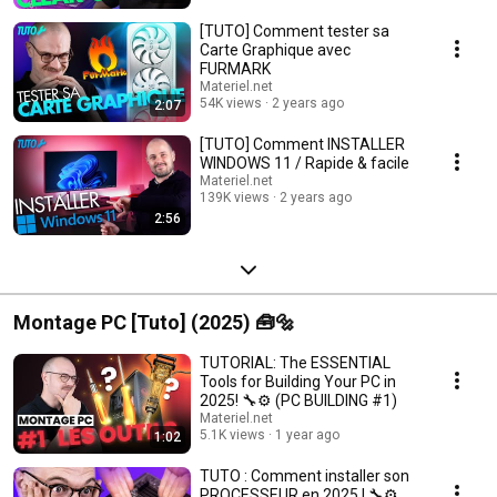
[TUTO] Comment tester sa
Carte Graphique avec
FURMARK
Materiel.net
54K views
2 years ago
2:07
[TUTO] Comment INSTALLER
WINDOWS 11 / Rapide & facile
Materiel.net
139K views
2 years ago
2:56
Montage PC [Tuto] (2025) 🧰🔩
TUTORIAL: The ESSENTIAL
Tools for Building Your PC in
2025! 🔧⚙️ (PC BUILDING #1)
Materiel.net
5.1K views
1 year ago
1:02
TUTO : Comment installer son
PROCESSEUR en 2025 ! 🔧⚙️