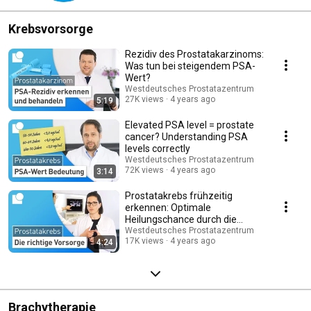
Krebsvorsorge
Rezidiv des Prostatakarzinoms:
Was tun bei steigendem PSA-
Wert?
Westdeutsches Prostatazentrum
27K views
4 years ago
5:19
Elevated PSA level = prostate
cancer? Understanding PSA
levels correctly
Westdeutsches Prostatazentrum
72K views
4 years ago
3:14
Prostatakrebs frühzeitig
erkennen: Optimale
Heilungschance durch die
richtige Vorsorge
Westdeutsches Prostatazentrum
17K views
4 years ago
4:24
Brachytherapie