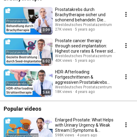
Prostatakrebs durch
Brachytherapie sicher und
schonend behandeln: Die
Alternative zur Radikal-OP
Westdeutsches Prostatazentrum
27K views
5 years ago
3:09
Prostate cancer therapy
through seed implantation:
Highest cure rates & fewer side
effects
Westdeutsches Prostatazentrum
40K views
5 years ago
6:02
HDR-Afterloading:
Fortgeschrittenen &
aggressiven Prostatakrebs
ohne OP erfolgreich heilen
Westdeutsches Prostatazentrum
18K views
4 years ago
5:44
Popular videos
Enlarged Prostate: What Helps
with Urinary Urgency & Weak
Stream | Symptoms &
Treatment
598K views
4 years ago