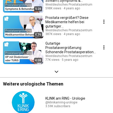
Stream | Symptoms &
Treatment
Westdeutsches Prostatazentrum
598K views
4 years ago
4:28
Prostata vergrößert? Diese
Medikamente helfen bei
gutartiger
Prostatavergrößerung
Westdeutsches Prostatazentrum
387K views
4 years ago
4:36
Gutartige
Prostatavergrößerung:
Schonende Prostataoperation
mittels Diodenlaser & TURiS
Westdeutsches Prostatazentrum
77K views
5 years ago
4:08
Weitere urologische Themen
KLINIK am RING - Urologie
@klinikamring-urologie
3.59K subscribers