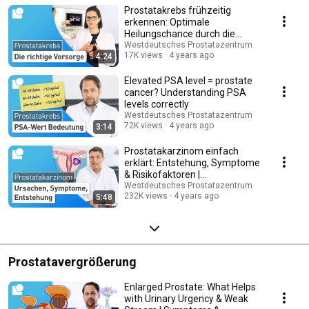
Prostatakrebs frühzeitig
erkennen: Optimale
Heilungschance durch die
richtige Vorsorge
Westdeutsches Prostatazentrum
17K views
4 years ago
4:24
Elevated PSA level = prostate
cancer? Understanding PSA
levels correctly
Westdeutsches Prostatazentrum
72K views
4 years ago
3:14
Prostatakarzinom einfach
erklärt: Entstehung, Symptome
& Risikofaktoren |
Prostatakrebs
Westdeutsches Prostatazentrum
232K views
4 years ago
5:48
Prostatavergrößerung
Enlarged Prostate: What Helps
with Urinary Urgency & Weak