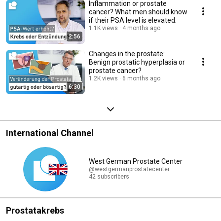
Inflammation or prostate
cancer? What men should know
if their PSA level is elevated.
1.1K views
4 months ago
2:56
Changes in the prostate:
Benign prostatic hyperplasia or
prostate cancer?
1.2K views
6 months ago
6:30
International Channel
West German Prostate Center
@westgermanprostatecenter
42 subscribers
Prostatakrebs