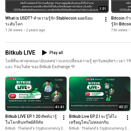
1:01
What is USDT? ทำความรู้จัก Stablecoin ยอดนิยม
Bitcoin กำ
ระดับโลก
รู้จัก Bitc
1.2K views
•
2 years ago
736 views
•
Bitkub LIVE
Play all
ไลฟ์ที่จะพาทุกคนมาอัปเดตข่าวแลกเปลี่ยนความรู้ ทุกวันพฤหัสฯ เวลา 1
และ YouTube ของ Bitkub Exchange 💚
41:41
40:21
Bitkub LIVE EP.1 20 ศัพท์น่ารู้
Bitkub Live EP.2 l จะรู้ได้ไง 
ในโลกสินทรัพย์ดิจิทัล
เหรียญไหนไม่หลอกกัน
Bitkub : Thailand's Cryptocurrency Exchange
Bitkub : Thailand's Cryptocurrency Exchange