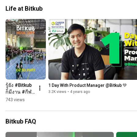
Life at Bitkub
รู้ยัง #Bitkub 
1 Day With Product Manager @Bitkub 💚
ก็มีงาน #กีฬา
3.2K views
•
4 years ago
สี กับเค้าด้วย
743 views
นะ! 
#BitkubHodl
Day2022 
Bitkub FAQ
#LifeAtBitku
b 