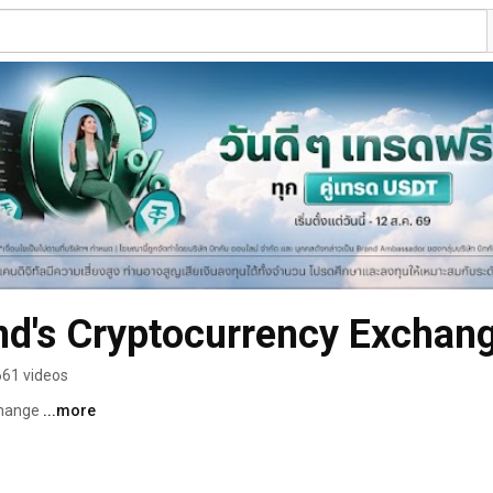
and's Cryptocurrency Exchan
661 videos
change 
...more