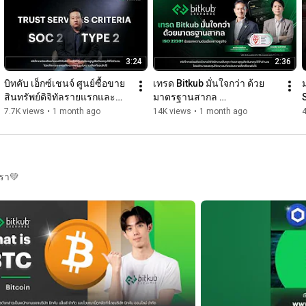
3:24
2:36
บิทคับ เอ็กซ์เชนจ์ ศูนย์ซื้อขาย
เทรด Bitkub มั่นใจกว่า ด้วย
สินทรัพย์ดิจิทัลรายแรกและ
มาตรฐานสากล 
รายเดียวในไทย ที่ได้รับ SOC 2 
ISO22301:2019
7.7K views
•
1 month ago
14K views
•
1 month ago
Type 2
เรา💚