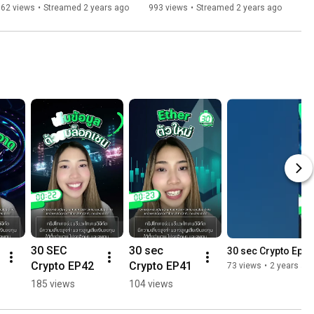
162 views
•
Streamed 2 years ago
993 views
•
Streamed 2 years ago
30 SEC 
30 sec 
30 sec Crypto Ep40
Crypto EP42
Crypto EP41
73 views
•
2 years ag
185 views
104 views