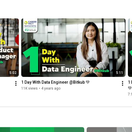
5:02
5:11
1 Day With Data Engineer @Bitkub 💚
1 
💚
11K views
•
4 years ago
7.