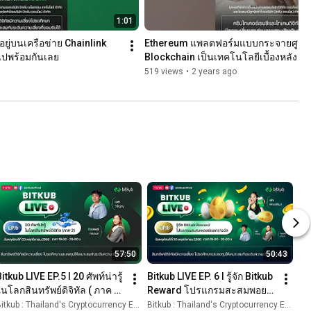
1:01
้อยู่บนเครือข่าย Chainlink 
Ethereum แพลตฟอร์มแบบกระจายศูนย์ที่
ไปพร้อมกันเลย
Blockchain เป็นเทคโนโลยีเบื้องหลัง มาท
ETH กันเลย
519 views
•
2 years ago
57:50
50:43
itkub LIVE EP.5 l 20 ศัพท์น่ารู้
Bitkub LIVE EP. 6 l รู้จัก Bitkub 
นโลกสินทรัพย์ดิจิทัล ( ภาค 2 ) 
Reward โปรแกรมสะสมพอยต์
💚
แลกรางวัล 💚
itkub : Thailand's Cryptocurrency Exchange
Bitkub : Thailand's Cryptocurrency Exchange