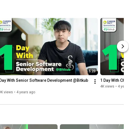
5:20
Day With Senior Software Development @Bitkub 
1 Day With Chie
4K views
•
4 year
9K views
•
4 years ago