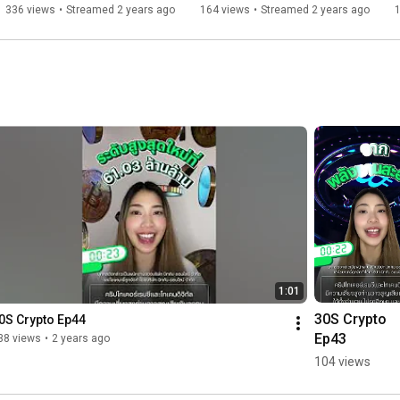
336 views
•
Streamed 2 years ago
164 views
•
Streamed 2 years ago
1:01
30S Crypto 
0S Crypto Ep44
Ep43
38 views
•
2 years ago
104 views