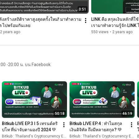
0:51
ลังสร้างสถิติราคาสูงสุดครั้งใหม่! มาทำความ
LINK คือ สกุลเงินหลักที่ใช
oin ไปพร้อมกันเลย
เรามาทำความรู้จัก LINK 
2 years ago
550 views
•
2 years ago
9:00 -20:00 น. บน Facebook
50:18
46:19
Bitkub LIVE EP.3 l 5 เทรนด์คริ
Bitkub LIVE EP.4 : ทำไมสกุล
B
ปโท ที่น่าจับตามองปี 2024 💚
เงินดิจิทัล ถึงมีหลายสกุล? 💚
ใ
Bitkub : Thailand's Cryptocurrency Exchange
Bitkub : Thailand's Cryptocurrency Exchange
B