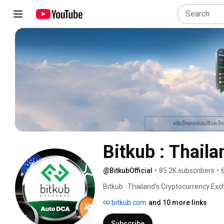
Bitkub : Thail
@BitkubOfficial
•
85.2K subscribers
•
Bitkub : Thailand's Cryptocurrency Ex
bitkub.com
and 10 more links
Subscribe