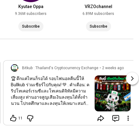
Kyutae Oppa
VRZOchannel
9.36M subscribers
6.89M subscribers
Subscribe
Subscribe
Bitkub : Thailand's Cryptocurrency Exchange
•
2 weeks ago
🏆 ดึกแค่ไหนก็รอได้ รอบไฟนอลคืนนี้ให้
Bullkub ร่วมเชียร์ไปกับคุณ! 💚 . คำเตือน: ค
ริปโทเคอร์เรนซีและโทเคนดิจิทัลมีความ
เสี่ยงสูง ท่านอาจสูญเสียเงินลงทุนได้ทั้งจํา
นวน โปรดศึกษาและลงทุนให้เหมาะสมกับ
ระดับความเสี่ยงที่ยอมรับได้ .
#Bitkub
#BitkubExchange
#Cryptocurrency
11
#FIFAWorldCup
#FIFA2026