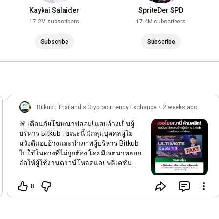
Kaykai Salaider
SpriteDer SPD
17.2M subscribers
17.4M subscribers
Subscribe
Subscribe
Bitkub : Thailand's Cryptocurrency Exchange
•
2 weeks ago
🚨 เตือนภัยโฆษณาปลอม! แอบอ้างเป็นผู้
บริหาร Bitkub . ขณะนี้ มีกลุ่มบุคคลผู้ไม่
หวังดีแอบอ้างและนำภาพผู้บริหาร Bitkub
ไปใช้ในทางที่ไม่ถูกต้อง โดยมีเจตนาหลอก
ล่อให้ผู้ใช้งานดาวน์โหลดแอปพลิเคชัน
ปลอม . Bitkub Exchange ขอเรียนแจ้งให้ผู้
ใช้งานทุกท่านโปรดระมัดระวังและ
8
ตระหนักถึงภัยคุกคามดังกล่าว . ✅ ข้อปฏิบัติ
เพื่อความปลอดภัย 1. ตรวจสอบให้มั่นใจทุก
ครั้งว่า ท่านกำลังเข้าถึงข้อมูลข่าวสารผ่าน