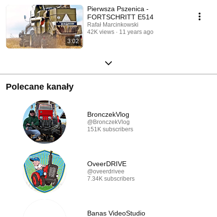
Pierwsza Pszenica -
FORTSCHRITT E514
Rafał Marcinkowski
42K views
11 years ago
3:02
Polecane kanały
BronczekVlog
@BronczekVlog
151K subscribers
OveerDRIVE
@oveerdrivee
7.34K subscribers
Banas VideoStudio