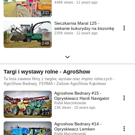
448K views
11 years ago
3:11
Sieczkarnia Maral 125 -
siekanie kukurydzy na kiszonkę
235K views
12 years ago
2:48
Targi i wystawy rolne - AgroShow
Ta lista zawiera filmy z targów, wystaw oraz imprez rolniczych -
AgroShow Bednary, FERMA i Zielone AgroShow Kąkolewo
Agroshow Bednary #15 -
Opryskiwacz Hardi Navigator
Rafał Marcinkowski
13K views
10 years ago
2:23
Agroshow Bednary #14 -
Opryskiwacz Lemken
Rafał Marcinkowski