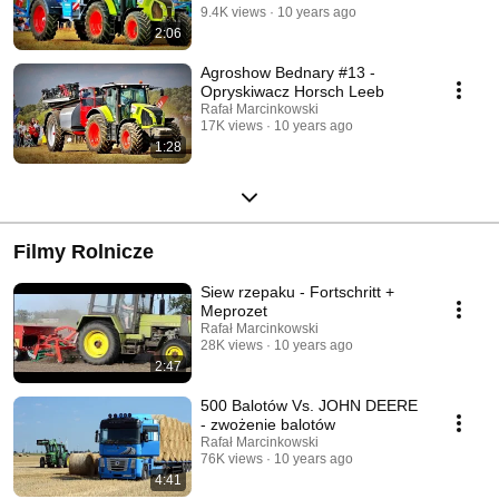
9.4K views
10 years ago
2:06
Agroshow Bednary #13 -
Opryskiwacz Horsch Leeb
Rafał Marcinkowski
17K views
10 years ago
1:28
Filmy Rolnicze
Siew rzepaku - Fortschritt +
Meprozet
Rafał Marcinkowski
28K views
10 years ago
2:47
500 Balotów Vs. JOHN DEERE
- zwożenie balotów
Rafał Marcinkowski
76K views
10 years ago
4:41