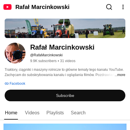
Rafał Marcinkowski
Rafał Marcinkowski
@RafaMarcinkowski
9.9K subscribers
•
31 videos
Traktory, ciągniki i maszyny rolnicze to główne tematy tego kanału YouTube.  
Zachęcam do subskrybowania kanału i oglądania filmów. Pozdrawiam. 
...more
Facebook
Subscribe
Home
Videos
Playlists
Search