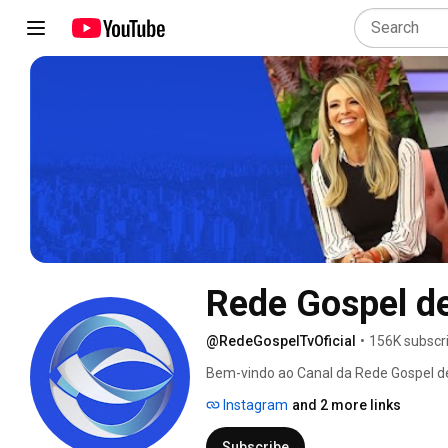
Rede Gospel de
@RedeGospelTvOficial
•
156K subscr
Bem-vindo ao Canal da Rede Gospel de
Instagram
and 2 more links
Subscribe