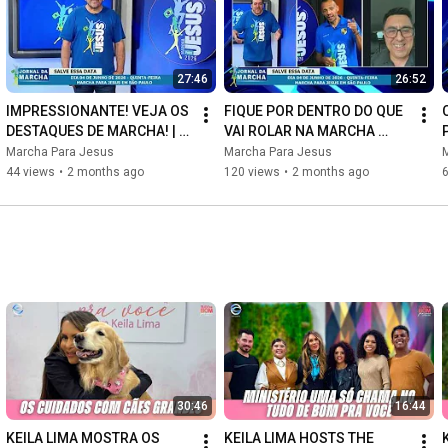
27:46
26:52
IMPRESSIONANTE! VEJA OS 
FIQUE POR DENTRO DO QUE 
DESTAQUES DE MARCHA! | 
VAI ROLAR NA MARCHA 
JORNAL DA MARCHA (14/05)
PARA JESUS 2026! | JORNAL 
Marcha Para Jesus
Marcha Para Jesus
DA MARCHA (22/05)
44 views
•
2 months ago
120 views
•
2 months ago
30:46
16:44
KEILA LIMA MOSTRA OS 
KEILA LIMA HOSTS THE 