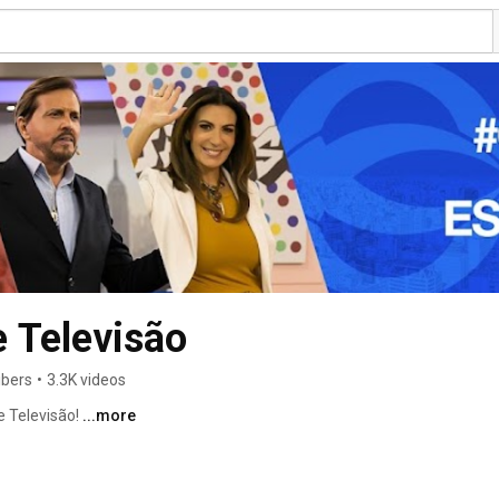
 Televisão
ibers
•
3.3K videos
 Televisão! 
...more