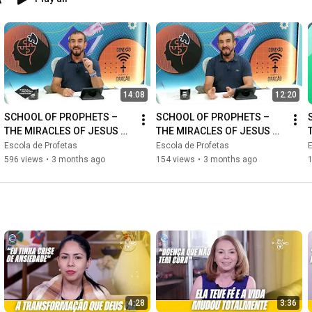
14:08
12:20
SCHOOL OF PROPHETS – 
SCHOOL OF PROPHETS – 
THE MIRACLES OF JESUS ​​
THE MIRACLES OF JESUS ​​
(PART 12) | BISHOP GÊ 
(PART 11) | BISHOP GÊ 
Escola de Profetas
Escola de Profetas
E
TENUTA
TENUTA
596 views
•
3 months ago
154 views
•
3 months ago
4:28
3:36