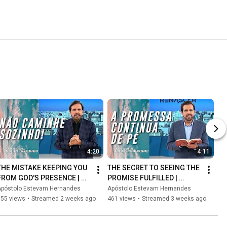
4:20
4:11
THE MISTAKE KEEPING YOU 
THE SECRET TO SEEING THE 
FROM GOD'S PRESENCE | 
PROMISE FULFILLED | 
APOSTLE ESTEVAM 
APOSTLE ESTEVAM 
Apóstolo Estevam Hernandes
Apóstolo Estevam Hernandes
HERNANDES
HERNANDES
355 views
•
Streamed 2 weeks ago
461 views
•
Streamed 3 weeks ago