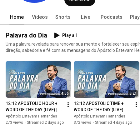
Home
Videos
Shorts
Live
Podcasts
Play
Palavra do Dia
Play all
Uma palavra revelada para renovar sua mente e fortalecer seu espír
direção, sabedoria e fé com as mensagens do Apóstolo Estevam He
4:56
5:21
12:12 APOSTOLIC HOUR + 
12:12 APOSTOLIC TIME + 
WORD OF THE DAY (LIVE) | 
WORD OF THE DAY (LIVE) | 
APOSTLE ESTEVAM 
APOSTLE ESTEVAM 
Apóstolo Estevam Hernandes
Apóstolo Estevam Hernandes
HERNANDES (08/05)
HERNANDES (08/03)
273 views
•
Streamed 2 days ago
372 views
•
Streamed 4 days ago