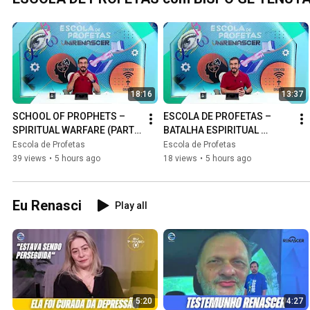
18:16
13:37
SCHOOL OF PROPHETS – 
ESCOLA DE PROFETAS – 
SPIRITUAL WARFARE (PART 
BATALHA ESPIRITUAL 
6) | BISHOP GÊ TENUTA
(PARTE 5) | BISPO GÊ 
Escola de Profetas
Escola de Profetas
TENUTA
39 views
•
5 hours ago
18 views
•
5 hours ago
Eu Renasci
Play all
5:20
4:27