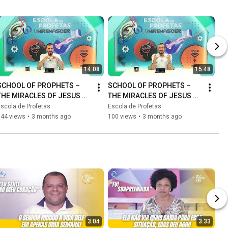
14:08
15:48
SCHOOL OF PROPHETS – 
SCHOOL OF PROPHETS – 
THE MIRACLES OF JESUS ​​
THE MIRACLES OF JESUS ​​
(PART 10) | BISHOP GÊ 
(PART 9) | BISHOP GÊ 
scola de Profetas
Escola de Profetas
TENUTA
TENUTA
144 views
•
3 months ago
100 views
•
3 months ago
3:04
3:33