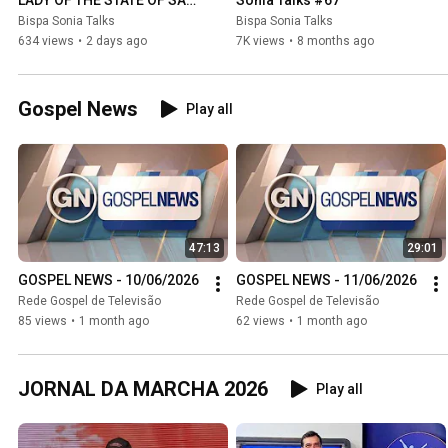
LADY OF THE STATE OF SÃO 
Sonia Talks #67
PAULO) – Bishop Sonia 
Bispa Sonia Talks
Bispa Sonia Talks
Talks #1
634 views
•
2 days ago
7K views
•
8 months ago
Gospel News
Play all
47:13
29:01
GOSPEL NEWS - 10/06/2026
GOSPEL NEWS - 11/06/2026
Rede Gospel de Televisão
Rede Gospel de Televisão
85 views
•
1 month ago
62 views
•
1 month ago
JORNAL DA MARCHA 2026
Play all