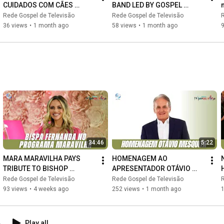
CUIDADOS COM CÃES 
BAND LED BY GOSPEL 
GRANDES | TUDO DE BOM 
SINGER KAMMYLLI MARTINS 
Rede Gospel de Televisão
Rede Gospel de Televisão
R
PRA VOCÊ
| EVERYTHING GOOD FOR 
36 views
•
1 month ago
58 views
•
1 month ago
YOU
34:46
5:22
MARA MARAVILHA PAYS 
HOMENAGEM AO 
TRIBUTE TO BISHOP 
APRESENTADOR OTÁVIO 
FERNANDA HERNANDES | 
MESQUITA | PROGRAMA 
Rede Gospel de Televisão
Rede Gospel de Televisão
R
MARAVILHA SHOW
MARAVILHA
93 views
•
4 weeks ago
252 views
•
1 month ago
A
Play all