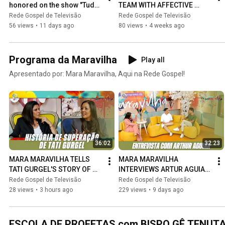
honored on the show "Tudo 
TEAM WITH AFFECTIVE 
de Bom Pra Você!"
PAINTING | ALL THE BEST TO 
Rede Gospel de Televisão
Rede Gospel de Televisão
YOU
56 views
•
11 days ago
80 views
•
4 weeks ago
Programa da Maravilha
Play all
Apresentado por: Mara Maravilha, Aqui na Rede Gospel!
36:02
32:23
MARA MARAVILHA TELLS 
MARA MARAVILHA 
TATI GURGEL'S STORY OF 
INTERVIEWS ARTUR AGUIAR 
OVERCOMING ADVERSITY | 
| MARAVILHA SHOW
Rede Gospel de Televisão
Rede Gospel de Televisão
PROGRAMA MARAVILHA
28 views
•
3 hours ago
229 views
•
9 days ago
ESCOLA DE PROFETAS com BISPO GÊ TENUT