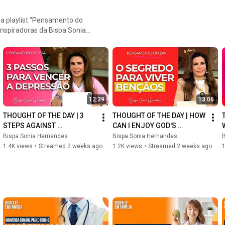
inspiradoras da Bispa Sonia
e aquecem o coração e
spiritual e permita que as
12:39
13:06
THOUGHT OF THE DAY | 3 
THOUGHT OF THE DAY | HOW 
STEPS AGAINST 
CAN I ENJOY GOD'S 
DEPRESSION | BISHOP 
BLESSINGS IN MY LIFE? | 
Bispa Sonia Hernandes
Bispa Sonia Hernandes
SONIA HERNANDES
BISHOP SONIA HERNANDES
1.4K views
•
Streamed 2 weeks ago
1.2K views
•
Streamed 2 weeks ago
1