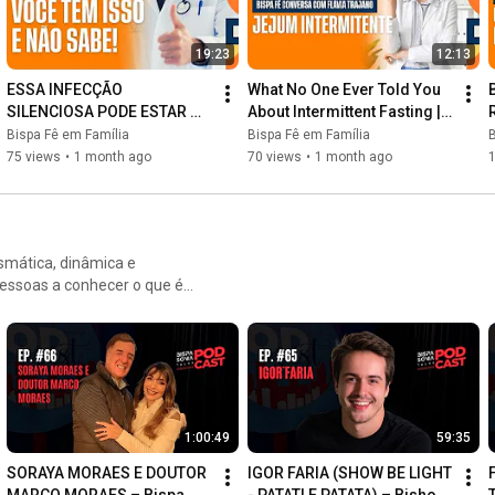
19:23
12:13
ESSA INFECÇÃO 
What No One Ever Told You 
SILENCIOSA PODE ESTAR 
About Intermittent Fasting | 
ACABANDO COM VOCÊ | 
Bishop Fê in Family
Bispa Fê em Família
Bispa Fê em Família
B
PROGRAMA BISPA FÊ EM 
75 views
•
1 month ago
70 views
•
1 month ago
FAMÍLIA
ismática, dinâmica e
essoas a conhecer o que é
86, uma promissora carreira
 Estevam Hernandes, os
1:00:49
59:35
SORAYA MORAES E DOUTOR 
IGOR FARIA (SHOW BE LIGHT 