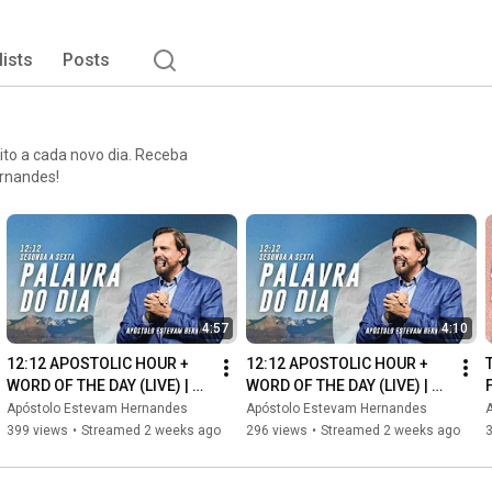
lists
Posts
ito a cada novo dia. Receba
rnandes!
4:57
4:10
12:12 APOSTOLIC HOUR + 
12:12 APOSTOLIC HOUR + 
WORD OF THE DAY (LIVE) | 
WORD OF THE DAY (LIVE) | 
APOSTLE ESTEVAM 
APOSTLE ESTEVAM 
Apóstolo Estevam Hernandes
Apóstolo Estevam Hernandes
HERNANDES (07/23)
HERNANDES (07/21)
399 views
•
Streamed 2 weeks ago
296 views
•
Streamed 2 weeks ago