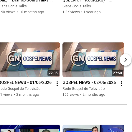
TAIL) – Bishop Sonia Talks 
QUEEN OF TRUCKERS) – 
#64
Bishop Sonia Talks #63
ispa Sonia Talks
Bispa Sonia Talks
.9K views
•
10 months ago
1.3K views
•
1 year ago
22:35
27:50
GOSPEL NEWS - 01/06/2026
GOSPEL NEWS - 02/06/2026
ede Gospel de Televisão
Rede Gospel de Televisão
61 views
•
2 months ago
166 views
•
2 months ago