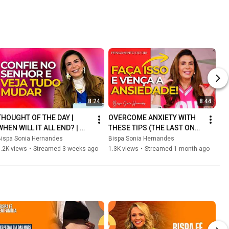
8:24
8:44
THOUGHT OF THE DAY | 
OVERCOME ANXIETY WITH 
WHEN WILL IT ALL END? | 
THESE TIPS (THE LAST ONE 
BISHOP SONIA HERNANDES
IS THE MOST IMPORTANT) | 
Bispa Sonia Hernandes
Bispa Sonia Hernandes
BISHOP SONIA HERNANDES
.2K views
•
Streamed 3 weeks ago
1.3K views
•
Streamed 1 month ago