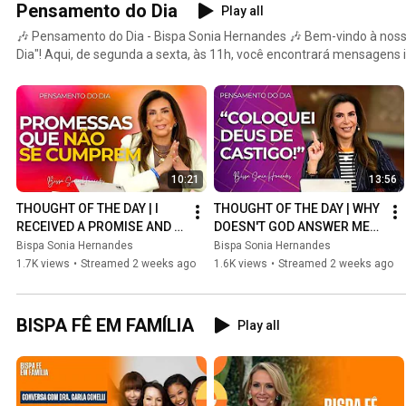
Pensamento do Dia
Play all
🎶 Pensamento do Dia - Bispa Sonia Hernandes 🎶 Bem-vindo à nossa playlist "Pensamento do
Dia"! Aqui, de segunda a sexta, às 11h, você encontrará mensagens 
Hernandes. Cada vídeo traz reflexões profundas e motivadoras qu
renovam a mente. Prepare-se para uma dose diária de fé, sabedoria e encorajamento, ideal para
começar sua manhã com o pé direito. Junte-se a nós nessa jornada e
palavras da bispa iluminem seu dia! 🌟 Inscreva-se e ative as notificações para não perder
nenhuma mensagem! 🌟
10:21
13:56
THOUGHT OF THE DAY | I 
THOUGHT OF THE DAY | WHY 
RECEIVED A PROMISE AND IT 
DOESN'T GOD ANSWER ME? 
WASN'T FULFILLED | BISHOP 
| BISHOP SONIA 
Bispa Sonia Hernandes
Bispa Sonia Hernandes
SONIA HERNANDES
HERNANDES
1.7K views
•
Streamed 2 weeks ago
1.6K views
•
Streamed 2 weeks ago
BISPA FÊ EM FAMÍLIA
Play all