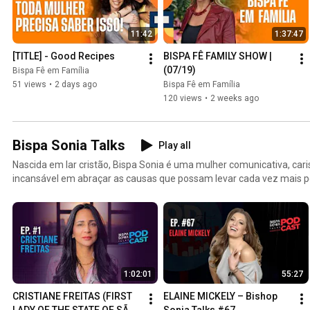
11:42
1:37:47
[TITLE] - Good Recipes
BISPA FÊ FAMILY SHOW | 
(07/19)
Bispa Fê em Família
51 views
•
2 days ago
Bispa Fê em Família
120 views
•
2 weeks ago
Bispa Sonia Talks
Play all
Nascida em lar cristão, Bispa Sonia é uma mulher comunicativa, car
incansável em abraçar as causas que possam levar cada vez mais p
viver com Jesus e expandir o Seu reino na terra. Abandonou, em 19
de nutricionista para estabelecer, ao lado do seu marido, Apóstolo
fundamentos da Igreja Apostólica Renascer em Cristo.
1:02:01
55:27
CRISTIANE FREITAS (FIRST 
ELAINE MICKELY – Bishop 