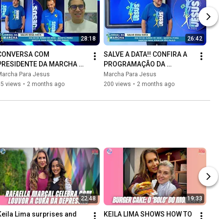
28:18
26:42
CONVERSA COM 
SALVE A DATA!! CONFIRA A 
PRESIDENTE DA MARCHA 
PROGRAMAÇÃO DA 
PARA JESUS NO MÉXICO! | 
MARCHA PARA JESUS 2026! 
Marcha Para Jesus
Marcha Para Jesus
JORNAL DA MARCHA (13/05)
| JRONAL DA MARCHA 
65 views
•
2 months ago
200 views
•
2 months ago
(12/05)
22:48
19:33
Keila Lima surprises and 
KEILA LIMA SHOWS HOW TO 