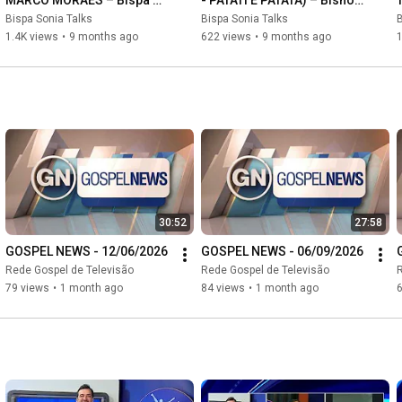
MARCO MORAES – Bispa 
- PATATI E PATATA) – Bishop 
Sonia Talks #66
Sonia Talks #65
Bispa Sonia Talks
Bispa Sonia Talks
B
1.4K views
•
9 months ago
622 views
•
9 months ago
1
30:52
27:58
GOSPEL NEWS - 12/06/2026
GOSPEL NEWS - 06/09/2026
Rede Gospel de Televisão
Rede Gospel de Televisão
R
79 views
•
1 month ago
84 views
•
1 month ago