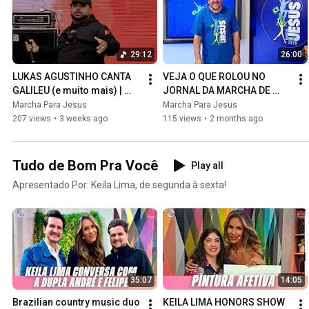
29:12
26:00
LUKAS AGUSTINHO CANTA 
VEJA O QUE ROLOU NO 
GALILEU (e muito mais) | 
JORNAL DA MARCHA DE 
MARCHA PARA JESUS 2026
HOJE! | JORNAL DA 
Marcha Para Jesus
Marcha Para Jesus
MARCHA (19/05)
207 views
•
3 weeks ago
115 views
•
2 months ago
Tudo de Bom Pra Você
Play all
Apresentado Por: Keila Lima, de segunda à sexta!
35:07
14:05
Brazilian country music duo 
KEILA LIMA HONORS SHOW 