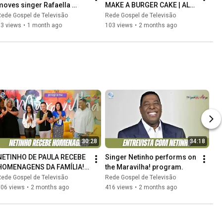
moves singer Rafaella 
MAKE A BURGER CAKE | ALL 
Marçal | All the best to you
THE BEST TO YOU
ede Gospel de Televisão
Rede Gospel de Televisão
93 views
•
1 month ago
103 views
•
2 months ago
30:28
34:18
NETINHO DE PAULA RECEBE 
Singer Netinho performs on 
HOMENAGENS DA FAMÍLIA! | 
the Maravilha! program.
PROGRAMA DA MARAVILHA
ede Gospel de Televisão
Rede Gospel de Televisão
106 views
•
2 months ago
416 views
•
2 months ago