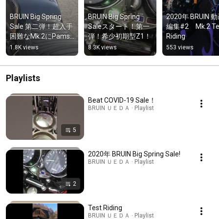
BRUIN Big Spring 
BRUIN Big Spring 
2020年 BRUIN 
Sale 第二弾！超入手
Saleスタート！第一
編集#2　Mk.2 Tes
困難なMk.2にPams
弾！希少初期型Z1！
Riding
ウオタニSPⅡをサー
1.8K views
8.3K views
553 views
ビスでお付けしま
す！この二度とない
チャンスに憧れの
Playlists
Mk.2をGet！今が買
い！早い者勝ち！
Beat COVID-19 Sale！
BRUIN ＵＥＤＡ · Playlist
5
2020年 BRUIN Big Spring Sale!
BRUIN ＵＥＤＡ · Playlist
2
Test Riding
BRUIN ＵＥＤＡ · Playlist