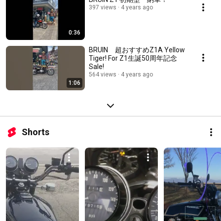
397 views
4 years ago
0:36
BRUIN 超おすすめZ1A Yellow
Tiger! For Z1生誕50周年記念
Sale!
564 views
4 years ago
1:06
Shorts