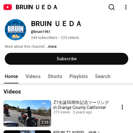
BRUIN ＵＥＤＡ
BRUIN ＵＥＤＡ
@bruin1961
344 subscribers
•
223 videos
More about this channel
...more
Subscribe
Home
Videos
Shorts
Playlists
Search
Videos
Z1生誕50周年記念ツーリング
in Orange County California!
273 views
3 years ago
2:23
BRUIN Z1 初期型 納車！