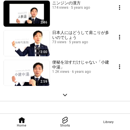
ニンジンの漢方
174 views
5 years ago
2:46
日本人にはどうして肩こりが多
いのでしょう
73 views
5 years ago
3:00
便秘を治すだけじゃない「小建
中湯」
1.2K views
6 years ago
2:59
Library
Home
Shorts