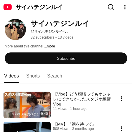
サイハテジンルイ
サイハテジンルイ
@サイハテジンルイ-f5t
32 subscribers
•
13 videos
More about this channel
...more
Subscribe
Videos
Shorts
Search
【Vlog】どう頑張ってもオシャ
レにできなかったスタジオ練習
Vlog
11 views
1 hour ago
9:40
【MV】『朝を待って』
508 views
3 months ago