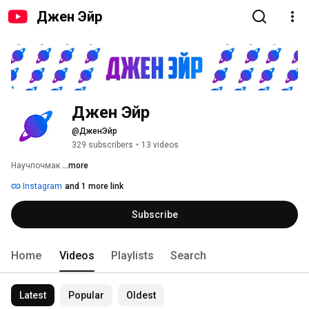
Джен Эйр
Джен Эйр
@ДженЭйр
329 subscribers
•
13 videos
Научпочмак 
...more
Instagram
and 1 more link
Subscribe
Home
Videos
Playlists
Search
Latest
Popular
Oldest