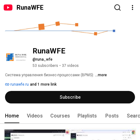
RunaWFE
RunaWFE
@runa_wfe
53 subscribers
•
37 videos
Система управления бизнес-процессами (BPMS): 
...more
runawfe.ru
and 1 more link
Subscribe
Home
Videos
Courses
Playlists
Posts
Sear