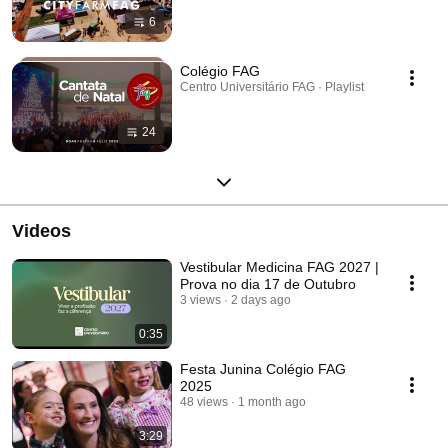
6
Colégio FAG
Centro Universitário FAG · Playlist
24
Videos
Vestibular Medicina FAG 2027 |
Prova no dia 17 de Outubro
3 views
2 days ago
0:35
Festa Junina Colégio FAG
2025
48 views
1 month ago
3:29