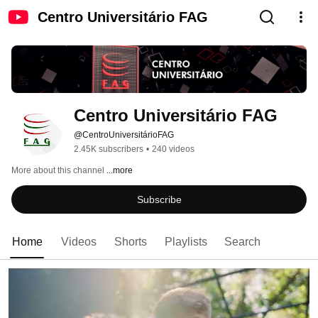
Centro Universitário FAG
Centro Universitário FAG
@CentroUniversitárioFAG
2.45K subscribers
•
240 videos
More about this channel
...more
Subscribe
Home
Videos
Shorts
Playlists
Search