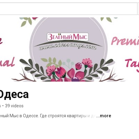
Одеса
s
•
39 videos
ый Мыс в Одессе. Где строятся квартиры и дома с 
...more
 дизайном, отвечающим всем европейским 