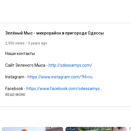
Зелёный Мыс - микрорайон в пригороде Одессы
2,950 views
9 years ago
Наши контакты:

Сайт Зеленого Мыса - 
http://odessamys.com/
Instagram - 
https://www.instagram.com/?hl=ru
Facebook - 
https://www.facebook.com/odessamys
READ MORE
Blogger - 
https://odessamys.blogspot.com/
ЮСГК - 
http://www.odessadom.com.ua/
Pinterest - 
https://www.pinterest.com/odesamys/