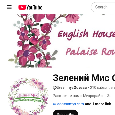
Зелений Мис 
@GreenmysOdessa
•
210 subscriber
Расскажем вам о Микрорайоне Зелён
душой и уникальным архитектурным
odessamys.com
and 1 more link
качествам элитного жилья. 
Subscribe