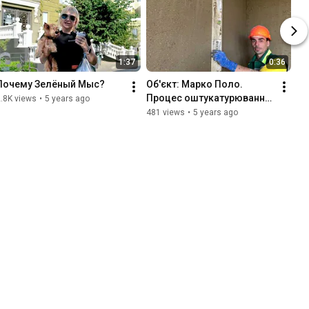
1:37
0:36
Почему Зелёный Мыс?
Об'єкт: Марко Поло. 
Процес оштукатурювання 
.8K views
•
5 years ago
стін
481 views
•
5 years ago