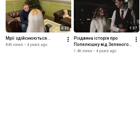
0:32
1:37
Мрії здійснюються...
Різдвяна історія про 
Попелюшку від Зеленого 
845 views
•
4 years ago
Мису
1.4K views
•
4 years ago