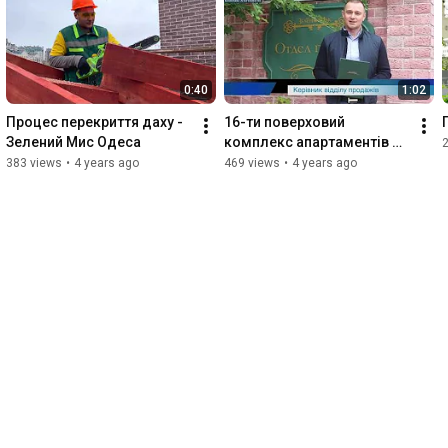
Новостной портал - 
https://limanpravda.com/
Біо ферма  - 
http://bio-ferma.od.ua/
0:40
1:02
Олег Элли - 
https://olegelli.blogspot.com/
Процес перекриття даху - 
16-ти поверховий 
Зелений Мис Одеса
комплекс апартаментів 
2
«Колумб»
383 views
•
4 years ago
469 views
•
4 years ago