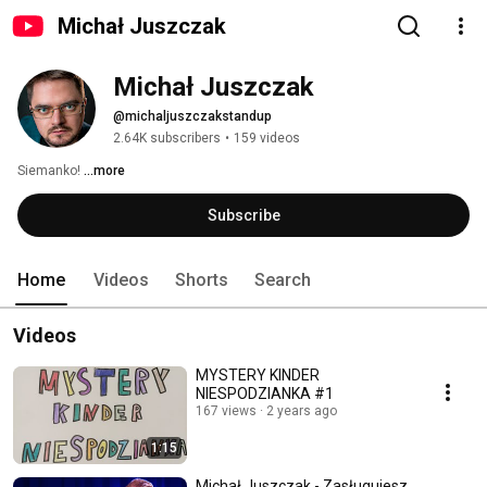
Michał Juszczak
Michał Juszczak 
@michaljuszczakstandup
2.64K subscribers
•
159 videos
Siemanko! 
...more
Subscribe
Home
Videos
Shorts
Search
Videos
MYSTERY KINDER
NIESPODZIANKA #1
167 views
2 years ago
1:15
Michał Juszczak - Zasługujesz