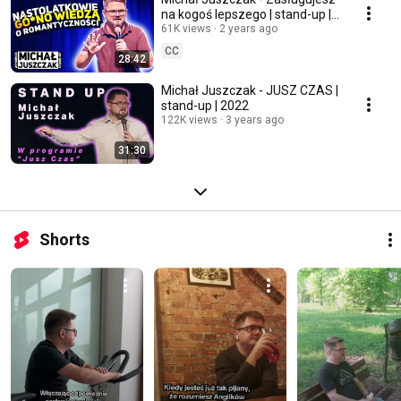
na kogoś lepszego | stand-up |
2023
61K views
2 years ago
CC
28:42
Michał Juszczak - JUSZ CZAS |
stand-up | 2022
122K views
3 years ago
31:30
Shorts