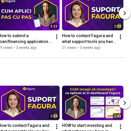
3:23
2:23
How to submit a 
How to contact Fagura and 
loan/financing application 
what support tools you have 
on Fagura
on the platform
19 views
•
3 weeks ago
21 views
•
3 weeks ago
2:23
2:43
How to contact Fagura and 
HOW to start investing and 