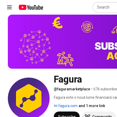
Fagura
@faguramarketplace
•
676 subscribe
Fagura este o nouă lume financiară care
cu împrumutații care obțin dobânzi mai 
fagura.com
and 1 more link
bancă, organizație de microfinanțare 
noastră online este ca un fagure, unde 
Subscribe
Community