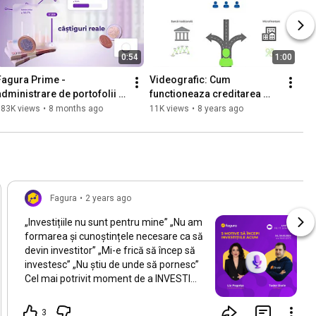
0:54
1:00
Fagura Prime - 
Videografic: Cum 
administrare de portofolii 
functioneaza creditarea 
e investitii
directa, de la om la om?
383K views
•
8 months ago
11K views
•
8 years ago
Fagura
•
2 years ago
„Investițiile nu sunt pentru mine” „Nu am
formarea și cunoștințele necesare ca să
devin investitor” „Mi-e frică să încep să
investesc” „Nu știu de unde să pornesc”
Cel mai potrivit moment de a INVESTI
este aici și acum. Un interviu LIVE cu
Tudor Darie, CEO Fagura și Lia Pogolșa,
3