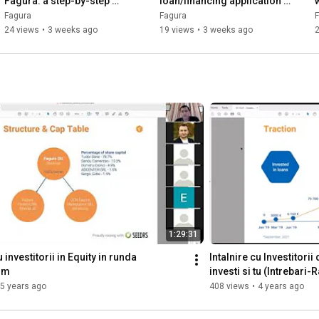
Fagura: a step-by-step 
loan/financing application 
guide
on Fagura
Fagura
Fagura
24 views
•
3 weeks ago
19 views
•
3 weeks ago
1:29:31
 investitorii in Equity in runda 
Intalnire cu Investitori
om
investi si tu (Intrebari
5 years ago
408 views
•
4 years ago