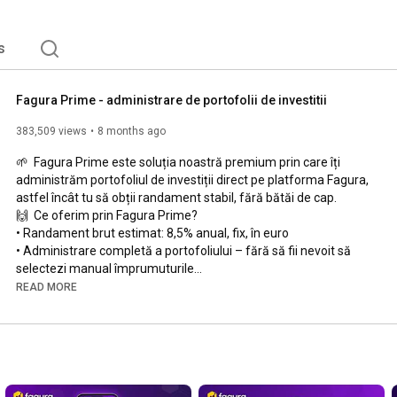
s
Fagura Prime - administrare de portofolii de investitii
383,509 views
8 months ago
🌱  Fagura Prime este soluția noastră premium prin care îți 
administrăm portofoliul de investiții direct pe platforma Fagura, 
astfel încât tu să obții randament stabil, fără bătăi de cap.

🙌  Ce oferim prin Fagura Prime?

• Randament brut estimat: 8,5% anual, fix, în euro

• Administrare completă a portofoliului – fără să fii nevoit să 
selectezi manual împrumuturile

• Protecție suplimentară prin Fondul de Rezervă, care acoperă 
READ MORE
eventualele întârzieri

• Serviciu licențiat și reglementat de CNPF, cu standarde ridicate 
de transparență și conformitate

• Diversificare optimă și reinvestire automată pentru 
maximizarea randamentului
