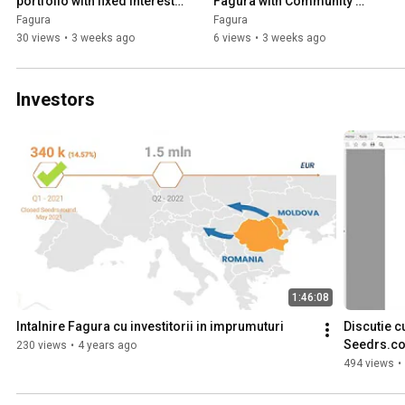
portfolio with fixed interest 
Fagura with Community 
& reserve fund
Offers
Fagura
Fagura
30 views
•
3 weeks ago
6 views
•
3 weeks ago
Investors
1:46:08
Intalnire Fagura cu investitorii in imprumuturi
Discutie cu
Seedrs.c
230 views
•
4 years ago
494 views
•