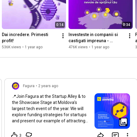
0:14
0:34
Dai incredere. Primesti 
Investeste in companii si 
profit!
castigati impreuna - 
Fagura.RO
d
536K views
•
1 year ago
476K views
•
1 year ago
Fagura
•
2 years ago
📍Join Fagura at the Startup Alley & to
the Showcase Stage at Moldova’s
largest tech event of the year. We will
explore funding strategies for startups
and present our example of attracting
investment and improving digital
infrastructure. 🤗 Come meet our team
3