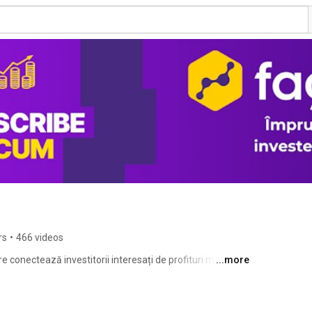
rs
•
466 videos
 conectează investitorii interesați de profituri mai mari 
...more
mici decât în sistemul financiar tradițional. Nu suntem 
sau asociație de economii și împrumut. Comunitatea 
toți au parte de miere. Viața e mai dulce când câștigi mai 