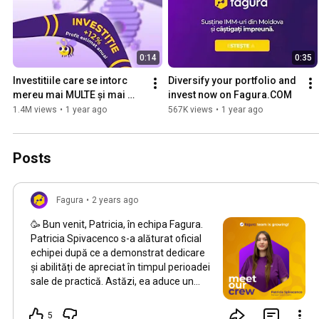
0:14
0:35
Investitiile care se intorc 
Diversify your portfolio and 
mereu mai MULTE și mai 
invest now on Fagura.COM
BUNE
1.4M views
•
1 year ago
567K views
•
1 year ago
Posts
Fagura
•
2 years ago
🥳 Bun venit, Patricia, în echipa Fagura.
Patricia Spivacenco s-a alăturat oficial
echipei după ce a demonstrat dedicare
și abilități de apreciat în timpul perioadei
sale de practică. Astăzi, ea aduce un
suflu proaspăt de idei inovatoare și
entuziasm în echipa de Suport Clienti.
5