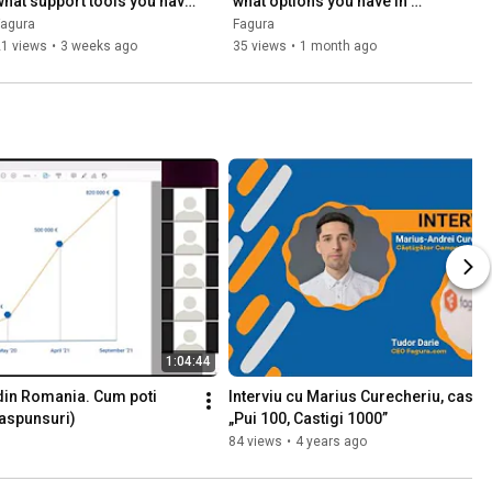
what support tools you have 
what options you have in 
on the platform
your Fagura dashboard
Fagura
Fagura
21 views
•
3 weeks ago
35 views
•
1 month ago
1:04:44
i din Romania. Cum poti 
Interviu cu Marius Curecheriu, casti
-Raspunsuri)
„Pui 100, Castigi 1000”
84 views
•
4 years ago