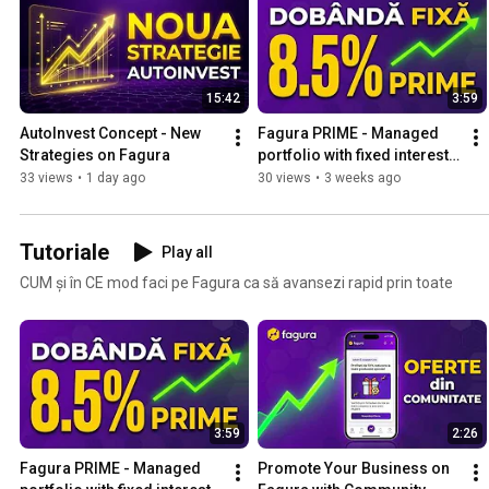
15:42
3:59
AutoInvest Concept - New 
Fagura PRIME - Managed 
Strategies on Fagura
portfolio with fixed interest 
& reserve fund
33 views
•
1 day ago
30 views
•
3 weeks ago
Tutoriale
Play all
CUM și în CE mod faci pe Fagura ca să avansezi rapid prin toate
3:59
2:26
Fagura PRIME - Managed 
Promote Your Business on 