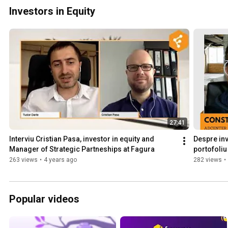
Investors in Equity
27:41
Interviu Cristian Pasa, investor in equity and 
Despre inve
Manager of Strategic Partneships at Fagura
portofoliu
263 views
•
4 years ago
282 views
•
Popular videos