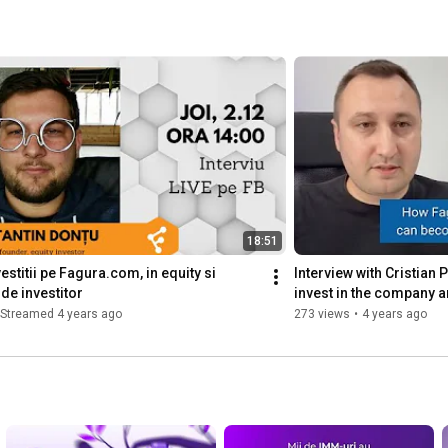
18:51
stitii pe Fagura.com, in equity si 
Interview with Cristian 
 de investitor
invest in the company 
Streamed 4 years ago
273 views
•
4 years ago