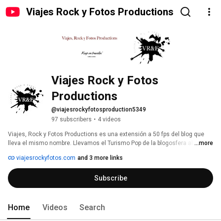
Viajes Rock y Fotos Productions
Viajes Rock y Fotos 
Productions
@viajesrockyfotosproduction5349
97 subscribers
•
4 videos
Viajes, Rock y Fotos Productions es una extensión a 50 fps del blog que 
lleva el mismo nombre. Llevamos el Turismo Pop de la blogosfera al video. 
...more
Los viajes son pop porque recorren los destinos utilizando los ingredientes 
viajesrockyfotos.com
and 3 more links
de la cultura del siglo XXI. Pero también porque los contamos de manera 
directa, como una canción de los Rolling, y sencilla como un capítulo de 
Subscribe
Friends. 
Home
Videos
Search