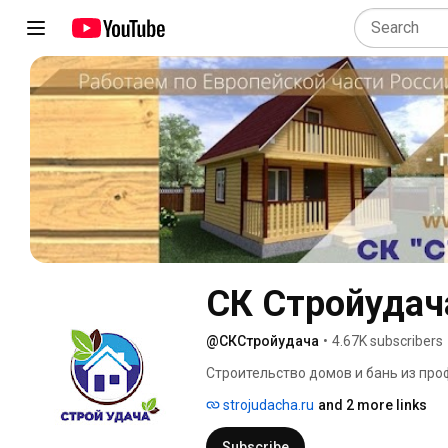
СК Стройудач
@СКСтройудача
•
4.67K subscribers
Строительство домов и бань из проф
strojudacha.ru
and 2 more links
Subscribe