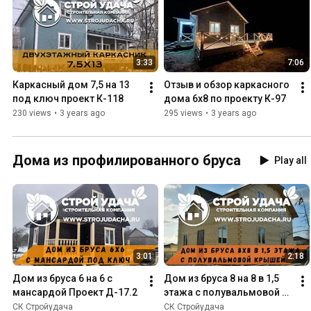
3:33
7:06
Каркасный дом 7,5 на 13 
Отзыв и обзор каркасного 
под ключ проект К-118
дома 6х8 по проекту К-97
230 views
•
3 years ago
295 views
•
3 years ago
Дома из профилированного бруса
Play all
3:01
2:18
Дом из бруса 6 на 6 с 
Дом из бруса 8 на 8 в 1,5 
мансардой Проект Д-17.2
этажа с полувальмовой 
крышей
СК Стройудача
СК Стройудача