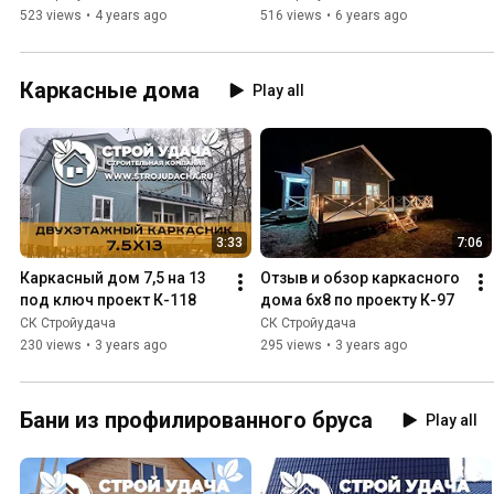
523 views
•
4 years ago
516 views
•
6 years ago
Каркасные дома
Play all
3:33
7:06
Каркасный дом 7,5 на 13 
Отзыв и обзор каркасного 
под ключ проект К-118
дома 6х8 по проекту К-97
СК Стройудача
СК Стройудача
230 views
•
3 years ago
295 views
•
3 years ago
Бани из профилированного бруса
Play all