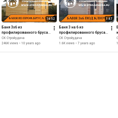
16:52
1:47
Баня 3х6 из 
Баня 3 на 6 из 
профилированного бруса 
профилированного бруса 
от СК-Стройудача
под ключ
СК Стройудача
СК Стройудача
246K views
•
10 years ago
1.6K views
•
7 years ago
1