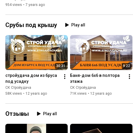
954 views
•
7 years ago
Срубы под крышу
Play all
30:31
9:22
стройудача дом из бруса 
Баня-дом 6х6 в полтора 
под усадку
этажа
СК Стройудача
СК Стройудача
58K views
•
12 years ago
71K views
•
12 years ago
Отзывы
Play all