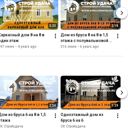
3:20
2:18
Каркасный дом 8 на 8 в 
Дом из бруса 8 на 8 в 1,5 
один этаж
этажа с полувальмовой 
крышей
497 views
•
4 years ago
516 views
•
6 years ago
2:54
1:29
Дом из бруса 6 на 8 в 1,5 
Одноэтажный дом из 
этажа
бруса 6 на 6
СК Стройудача
СК Стройудача