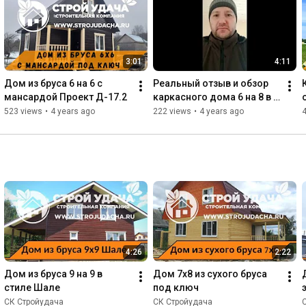
3:01
4:11
Дом из бруса 6 на 6 с 
Реальный отзыв и обзор 
мансардой Проект Д-17.2
каркасного дома 6 на 8 в 2 
этажа
523 views
•
4 years ago
222 views
•
4 years ago
4:26
2:22
Дом из бруса 9 на 9 в 
Дом 7х8 из сухого бруса 
стиле Шале
под ключ
СК Стройудача
СК Стройудача