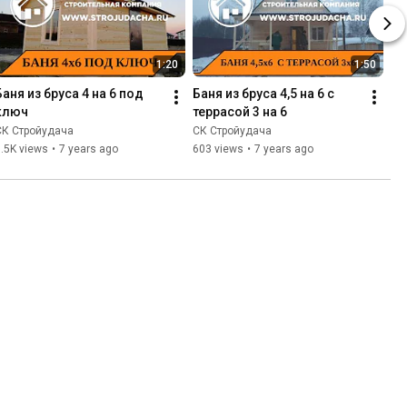
1:20
1:50
Баня из бруса 4 на 6 под 
Баня из бруса 4,5 на 6 с 
ключ
террасой 3 на 6
СК Стройудача
СК Стройудача
.5K views
•
7 years ago
603 views
•
7 years ago