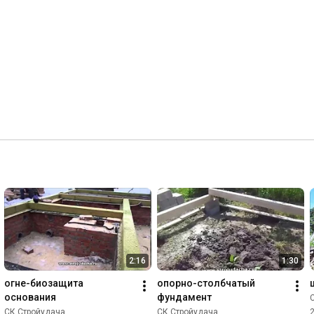
2:16
1:30
огне-биозащита 
опорно-столбчатый 
основания
фундамент
СК Стройудача
СК Стройудача
2