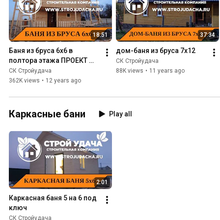
18:51
37:34
Баня из бруса 6х6 в 
дом-баня из бруса 7х12
полтора этажа ПРОЕКТ 
СК Стройудача
Б-21
СК Стройудача
88K views
•
11 years ago
362K views
•
12 years ago
Каркасные бани
Play all
2:01
Каркасная баня 5 на 6 под 
ключ
СК Стройудача