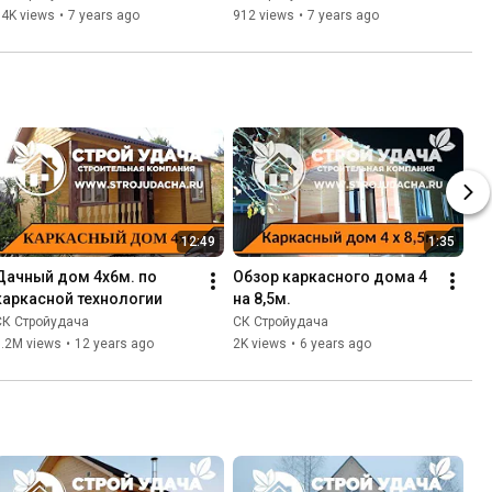
14K views
•
7 years ago
912 views
•
7 years ago
12:49
1:35
Дачный дом 4х6м. по 
Обзор каркасного дома 4 
каркасной технологии
на 8,5м.
СК Стройудача
СК Стройудача
1.2M views
•
12 years ago
2K views
•
6 years ago