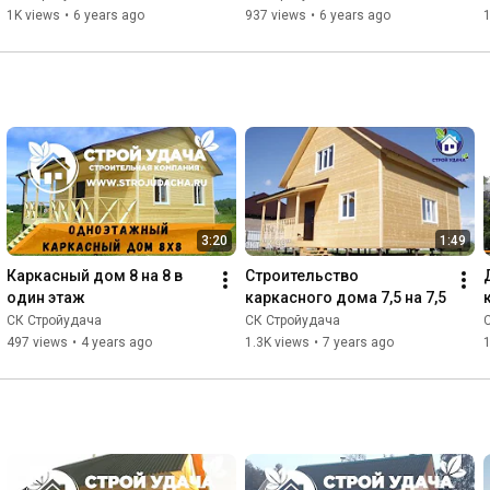
1K views
•
6 years ago
937 views
•
6 years ago
3:20
1:49
Каркасный дом 8 на 8 в 
Строительство 
один этаж
каркасного дома 7,5 на 7,5
СК Стройудача
СК Стройудача
497 views
•
4 years ago
1.3K views
•
7 years ago