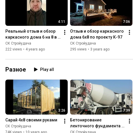
4:11
7:06
Реальный отзыв и обзор 
Отзыв и обзор каркасного 
каркасного дома 6 на 8 в 2 
дома 6х8 по проекту К-97
этажа
СК Стройудача
СК Стройудача
222 views
•
4 years ago
295 views
•
3 years ago
Разное
Play all
3:26
7:39
Сарай 4х8 своими руками
Бетонирование 
ленточного фундамента 
СК Стройудача
автомиксером
74K views
•
10 years ago
СК Стройудача