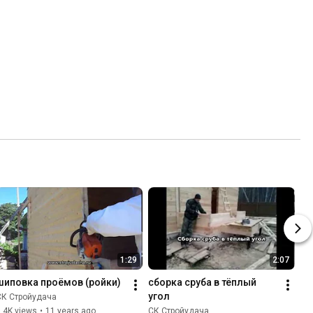
1:29
2:07
шиповка проёмов (ройки)
сборка сруба в тёплый 
угол
СК Стройудача
.4K views
•
11 years ago
СК Стройудача