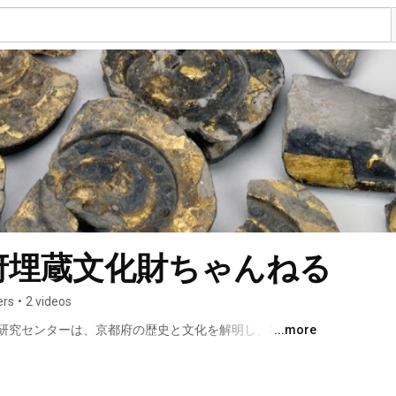
府埋蔵文化財ちゃんねる
ers
•
2 videos
研究センターは、京都府の歴史と文化を解明し、埋蔵文
...more
くとともに、埋蔵文化財の調査研究体制の整備充実を図
1）年に京都府によって設立されました。 