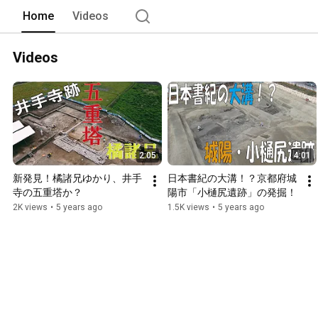
Home
Videos
Videos
2:05
4:01
新発見！橘諸兄ゆかり、井手
日本書紀の大溝！？京都府城
寺の五重塔か？
陽市「小樋尻遺跡」の発掘！
2K views
•
5 years ago
1.5K views
•
5 years ago