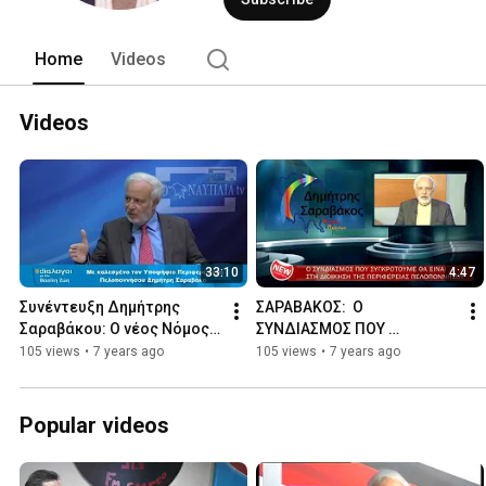
Home
Videos
Videos
33:10
4:47
Συνέντευξη Δημήτρης 
ΣΑΡΑΒΑΚΟΣ:  Ο 
Σαραβάκου: Ο νέος Nόμος 
ΣΥΝΔΙΑΣΜΟΣ ΠΟΥ 
βοηθά για συγκλήσεις
ΣΥΓΚΡΟΤΟΥΜΕ ΘΑ ΕΙΝΑΙ 
105 views
•
7 years ago
105 views
•
7 years ago
ΣΤΗ ΔΙΟΙΚΗΣΗ ΤΗΣ 
ΠΕΡΙΦΕΡΕΙΑΣ 
ΠΕΛΟΠΟΝΝΗΣΟΥ
Popular videos