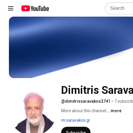
Dimitris Sarav
@dimitrissaravakos2741
•
7 subscri
More about this channel
...more
saravakos.gr
Subscribe