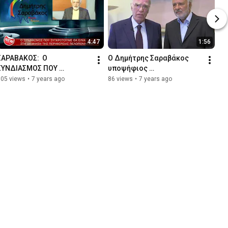
4:47
1:56
ΣΑΡΑΒΑΚΟΣ:  Ο 
Ο Δημήτρης Σαραβάκος 
ΣΥΝΔΙΑΣΜΟΣ ΠΟΥ 
υποψήφιος 
ΣΥΓΚΡΟΤΟΥΜΕ ΘΑ ΕΙΝΑΙ 
περιφερειάρχης 
105 views
•
7 years ago
86 views
•
7 years ago
ΣΤΗ ΔΙΟΙΚΗΣΗ ΤΗΣ 
Πελοποννήσου
ΠΕΡΙΦΕΡΕΙΑΣ 
ΠΕΛΟΠΟΝΝΗΣΟΥ