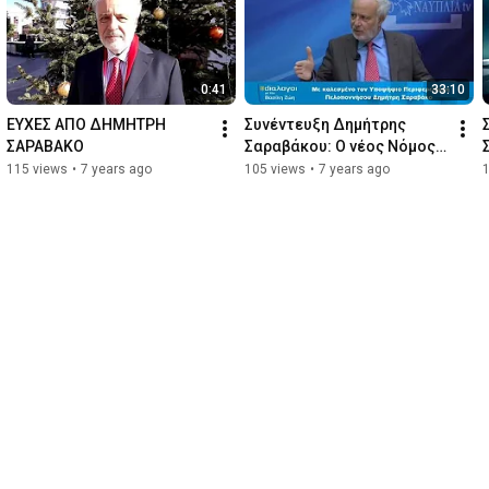
0:41
33:10
ΕΥΧΕΣ ΑΠΟ ΔΗΜΗΤΡΗ 
Συνέντευξη Δημήτρης 
ΣΑΡΑΒΑΚΟ
Σαραβάκου: Ο νέος Nόμος 
βοηθά για συγκλήσεις
115 views
•
7 years ago
105 views
•
7 years ago