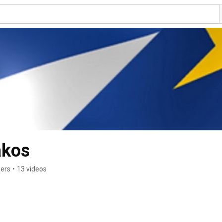
akos
bers
•
13 videos