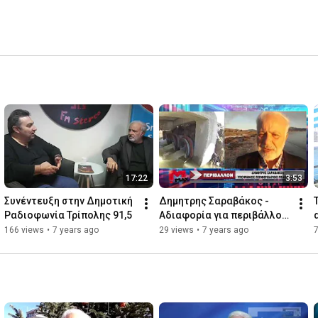
17:22
3:53
Συνέντευξη στην Δημοτική 
Δημητρης Σαραβάκος - 
Ραδιοφωνία Τρίπολης 91,5
Αδιαφορία για περιβάλλον 
& βιολογικούς 
166 views
•
7 years ago
29 views
•
7 years ago
Καθαρισμούς