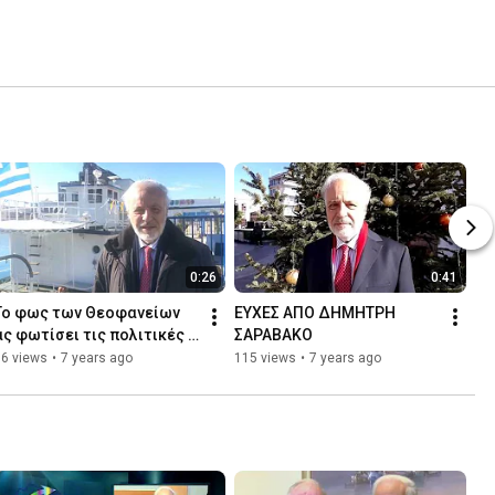
0:26
0:41
To φως των Θεοφανείων 
ΕΥΧΕΣ ΑΠΟ ΔΗΜΗΤΡΗ 
ας φωτίσει τις πολιτικές 
ΣΑΡΑΒΑΚΟ
ηγεσίες
76 views
•
7 years ago
115 views
•
7 years ago