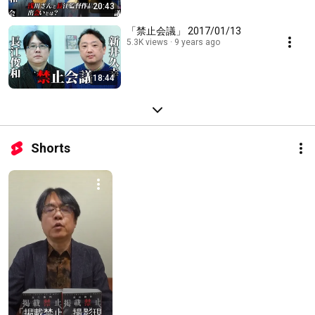
20:43
「禁止会議」 2017/01/13
5.3K views
9 years ago
18:44
Shorts
「掲載禁止　撮影現