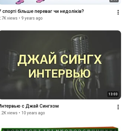
У спорті більше переваг чи недоліків?
2.7K views
•
9 years ago
13:03
Интервью с Джай Сингхом
1.2K views
•
10 years ago