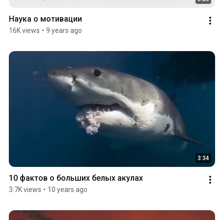
Наука о мотивации
16K views
•
9 years ago
3:34
10 фактов о больших белых акулах
3.7K views
•
10 years ago