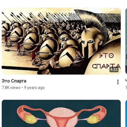
4:22
Это Спарта
7.8K views
•
9 years ago