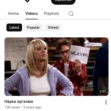
Home
Videos
Playlists
Latest
Popular
Oldest
2:37
Наука оргазма
12K views
•
9 years ago