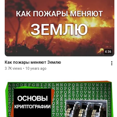
4:36
Как пожары меняют Землю
3.7K views
•
10 years ago