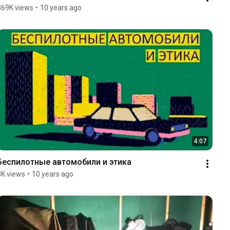
369K views
•
10 years ago
4:07
Беспилотные автомобили и этика
3K views
•
10 years ago