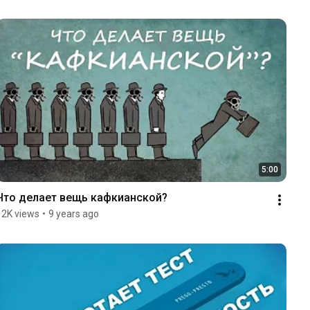
5:00
Что делает вещь кафкианской?
12K views
•
9 years ago