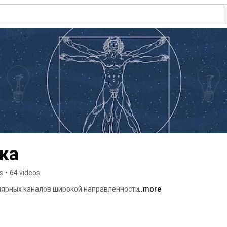
ка
s
•
64 videos
лярных каналов широкой направленности. 
...more