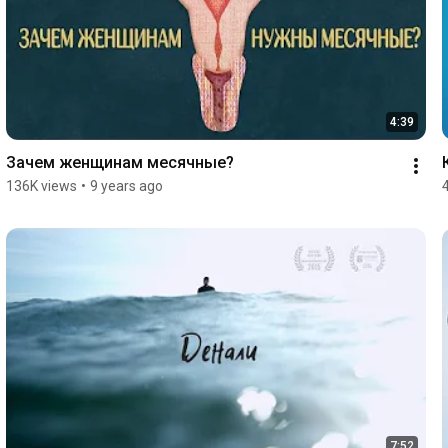
4:39
Зачем женщинам месячные?
136K views
•
9 years ago
7:52