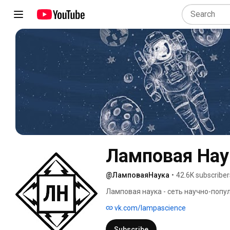
Ламповая Нау
@ЛамповаяНаука
•
42.6K subscriber
Ламповая наука - сеть научно-попу
vk.com/lampascience
Subscribe