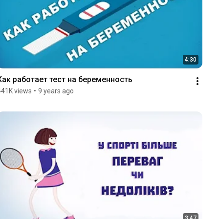
4:30
Как работает тест на беременность
441K views
•
9 years ago
3:47