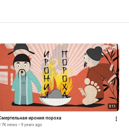
3:11
Смертельная ирония пороха
9.7K views
•
9 years ago