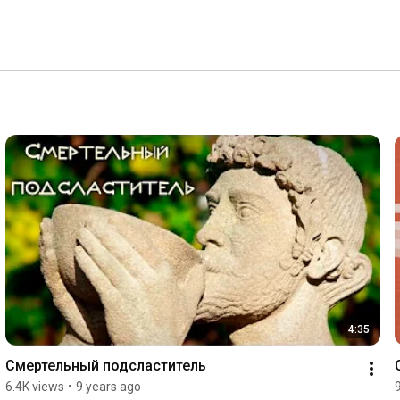
4:35
Смертельный подсластитель
6.4K views
•
9 years ago