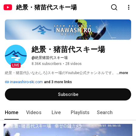
絶景・猪苗代スキー場
絶景・猪苗代スキー場
@絶景猪苗代スキー場
8.36K subscribers
•
28 videos
LIVE
絶景・猪苗代(いなわしろ)スキー場のYoutube公式チャンネルです。 
...more
inawashiro-ski.com
and 3 more links
Subscribe
Home
Videos
Live
Playlists
Search