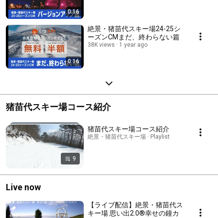
0:16
絶景・猪苗代スキー場24-25シ
ーズンCMまだ、終わらない篇
38K views
1 year ago
0:16
猪苗代スキー場コース紹介
猪苗代スキー場コース紹介
絶景・猪苗代スキー場 · Playlist
9
Live now
【ライブ配信】絶景・猪苗代ス
キー場 思い出2.0®幸せの鐘カ