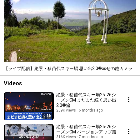
【ライブ配信】絶景・猪苗代スキー場 思い出2.0®幸せの鐘カメラ
Videos
絶景・猪苗代スキー場25-26シ
ーズンCM まだまだ続く思い出
2.0®篇
209K views
6 months ago
0:16
絶景・猪苗代スキー場25-26シ
ーズンCM バージョンアップ篇
316K views
7 months ago