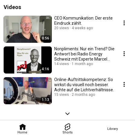
Videos
CEO Kommunikation: Der erste
Eindruck zählt.
20 views
4 weeks ago
0:56
Nonpliments: Nur ein Trend? Die
Antwort bei Radio Energy
Schweiz mit Experte Marcel
Juen.
14 views
1 month ago
4:16
Online-Auftrittskompetenz: So
wirkst du visuell noch besser.
Achte auf die Lichtverhältnisse.
15 views
2 months ago
1:13
Library
Home
Shorts