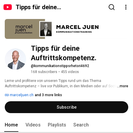
Tipps für deine
Auftrittskompetenz.
Tipps für deine 
Auftrittskompetenz.
@kommunikationstippsrhetori4692
168 subscribers
•
455 videos
Lerne und profitiere von unseren Tipps rund um das Thema 
Auftrittskompetenz – live vor Publikum, in den Medien oder auf Social 
...more
Media. Unsere Kommunikationstrainerinnen und -trainer teilen ihre 
marceljuen.ch
and 3 more links
langjährige Praxiserfahrung direkt mit dir. 
Subscribe
Home
Videos
Playlists
Search